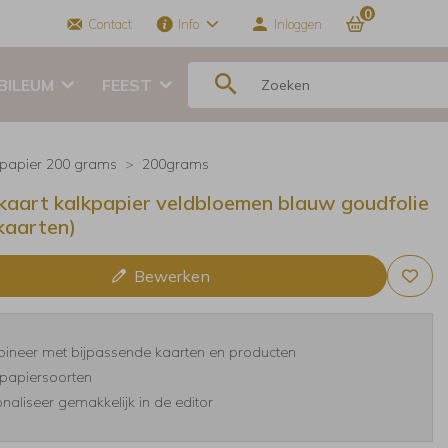
0
Contact
Info
Inloggen
BILEUM
FEEST
kpapier 200 grams
200grams
aart kalkpapier veldbloemen blauw goudfolie
 kaarten)
Bewerken
ineer met bijpassende kaarten en producten
papiersoorten
naliseer gemakkelijk in de editor