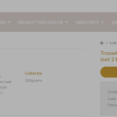
EN
BRUILOFTDECORATIE
GEBOORTE
JU
kal
Trouwk
(set 2
Collectie
n
200grams
en heel
zijde
Comb
je
tje met
Luxe 
Perso