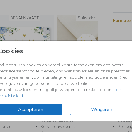
BEDANKKAART
Sluitsticker
Formaten
Cookies
Wij gebruiken cookies en vergelijkbare technieken om een betere
gebruikerservaring te bieden, ons websiteverkeer en onze prestaties
te analyseren en voor marketing- en sociale mediadoeleinden (het
weergeven van gepersonaliseerde advertenties).
Je kunt jouw toestemming altijd wijzigen of intrekken op ons
ons
KERST
FEEST
cookiebeleid
.
Kerstkaarten
Babys
s
Kerstborrel uitnodigingen
Bedank
Accepteren
Weigeren
ten
Kerstdiner uitnodigingen
Commu
Kerstmenukaarten
Doopse
aarten
Kerst trouwkaarten
Geslaa