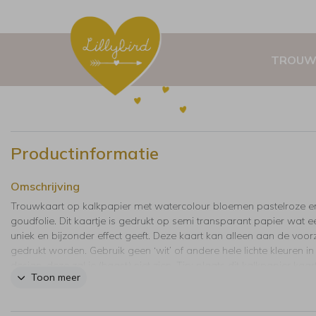
TROUW
Productinformatie
Omschrijving
Trouwkaart op kalkpapier met watercolour bloemen pastelroze e
goudfolie. Dit kaartje is gedrukt op semi transparant papier wat e
uniek en bijzonder effect geeft. Deze kaart kan alleen aan de voor
gedrukt worden. Gebruik geen ‘wit’ of andere hele lichte kleuren in 
design, deze zal je (haast) niet zien. Tip: plaats dit kalkpapier kaar
Toon meer
een paperclip vast aan de trouwkaart.