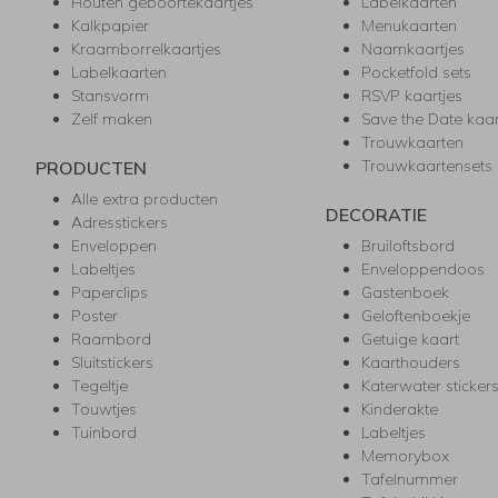
Houten geboortekaartjes
Labelkaarten
Kalkpapier
Menukaarten
Kraamborrelkaartjes
Naamkaartjes
Labelkaarten
Pocketfold sets
Stansvorm
RSVP kaartjes
Zelf maken
Save the Date kaa
Trouwkaarten
Trouwkaartensets
PRODUCTEN
Alle extra producten
DECORATIE
Adresstickers
Enveloppen
Bruiloftsbord
Labeltjes
Enveloppendoos
Paperclips
Gastenboek
Poster
Geloftenboekje
Raambord
Getuige kaart
Sluitstickers
Kaarthouders
Tegeltje
Katerwater sticker
Touwtjes
Kinderakte
Tuinbord
Labeltjes
Memorybox
Tafelnummer