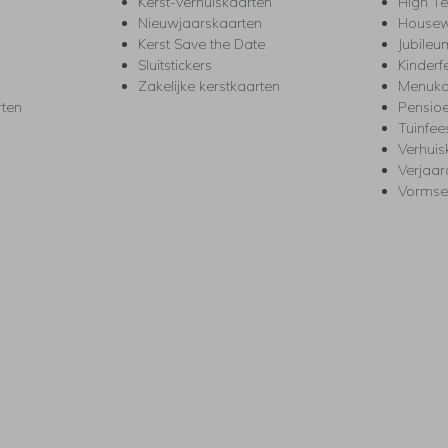
Kerst-verhuiskaarten
High T
Nieuwjaarskaarten
House
Kerst Save the Date
Jubileu
Sluitstickers
Kinderf
Zakelijke kerstkaarten
Menuka
rten
Pensio
Tuinfee
Verhuis
Verjaa
Vormse
s