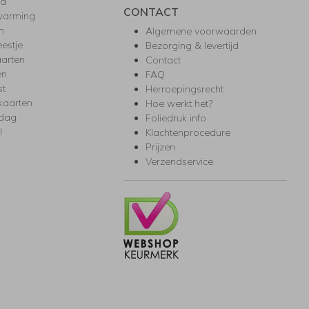
ea
CONTACT
warming
m
Algemene voorwaarden
eestje
Bezorging & levertijd
arten
Contact
en
FAQ
st
Herroepingsrecht
kaarten
Hoe werkt het?
rdag
Foliedruk info
l
Klachtenprocedure
Prijzen
Verzendservice