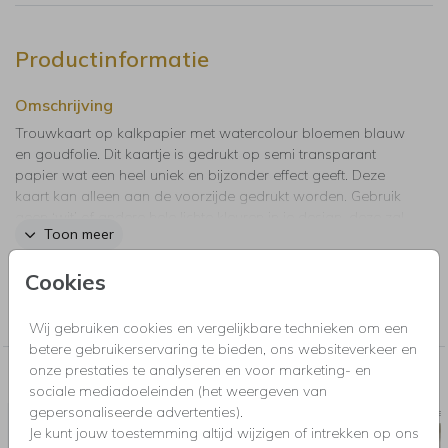
Productinformatie
Omschrijving
Trouwkaart op kalkpapier met watercolour bloemen blauw
en goudfolie. Dit kaartje is gedrukt op semi transparant
papier wat een heel uniek en bijzonder effect geeft. Deze
kaart kan alleen aan de voorzijde gedrukt worden. Gebruik
geen ‘wit’ of andere hele lichte kleuren in je design, deze zal
Toon meer
je (haast) niet zien. Tip: plaats dit kalkpapier kaartje met een
paperclip vast aan de trouwkaart.
Cookies
Collectie
200grams
Wij gebruiken cookies en vergelijkbare technieken om een
betere gebruikerservaring te bieden, ons websiteverkeer en
onze prestaties te analyseren en voor marketing- en
Nog meer in deze stijl voor jou
sociale mediadoeleinden (het weergeven van
gepersonaliseerde advertenties).
SAVE THE DATE
Pocketf
Je kunt jouw toestemming altijd wijzigen of intrekken op ons