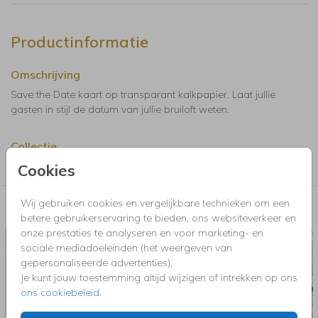
Productinformatie
Omschrijving
Save the Date kaart op transparant kalkpapier. Laat jullie
gasten in stijl de datum van jullie bruiloft weten.
Collectie
200grams
Cookies
Wij gebruiken cookies en vergelijkbare technieken om een
Nog meer in deze stijl voor jou
betere gebruikerservaring te bieden, ons websiteverkeer en
onze prestaties te analyseren en voor marketing- en
SLUITSTICKER
TROUW
sociale mediadoeleinden (het weergeven van
gepersonaliseerde advertenties).
Je kunt jouw toestemming altijd wijzigen of intrekken op ons
ons cookiebeleid
.