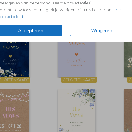
weergeven van gepersonaliseerde advertenties).
Je kunt jouw toestemming altijd wijzigen of intrekken op ons
ons
ELOFTENKAART
GELOFTENKAART
G
cookiebeleid
.
Accepteren
Weigeren
ELOFTENKAART
GELOFTENKAART
G