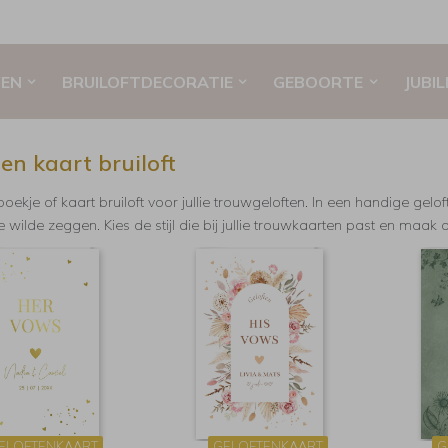
EN
BRUILOFTDECORATIE
GEBOORTE
JUBI
ten kaart bruiloft
boekje of kaart bruiloft voor jullie trouwgeloften. In een handige gelof
e wilde zeggen. Kies de stijl die bij jullie trouwkaarten past en maak o
ELOFTENKAART
GELOFTENKAART
G