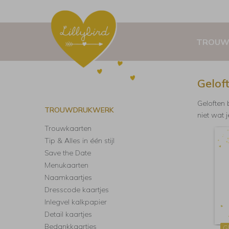
TROUW
Gelof
Geloften 
TROUWDRUKWERK
niet wat j
Trouwkaarten
Tip & Alles in één stijl
Save the Date
Menukaarten
Naamkaartjes
Dresscode kaartjes
Inlegvel kalkpapier
Detail kaartjes
Bedankkaartjes
G