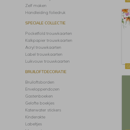
Zelf maken
Handleiding foliedruk
SPECIALE COLLECTIE
Pocketfold trouwkaarten
Kalkpapier trouwkaarten
Acryl trouwkaarten
Label trouwkaarten
Luikvouw trouwkaarten
G
BRUILOFTDECORATIE
Bruiloftsborden
Enveloppendozen
Gastenboeken
Gelofte boekjes
Katerwater stickers
Kinderakte
Labeltjes