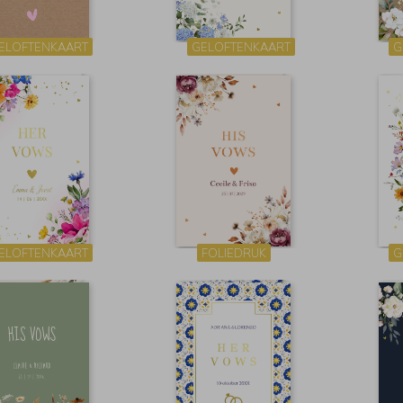
ELOFTENKAART
GELOFTENKAART
G
ELOFTENKAART
FOLIEDRUK
G