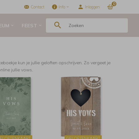
0
Contact
Info
Inloggen
LEUM
FEEST
teboekje kun je jullie geloften opschrijven. Zo vergeet je
nline jullie vows.
ELOFTENKAART
GELOFTENKAART