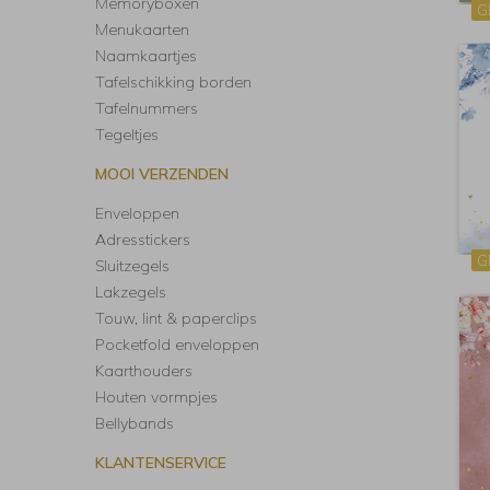
Memoryboxen
G
Menukaarten
Naamkaartjes
Tafelschikking borden
Tafelnummers
Tegeltjes
MOOI VERZENDEN
Enveloppen
Adresstickers
G
Sluitzegels
Lakzegels
Touw, lint & paperclips
Pocketfold enveloppen
Kaarthouders
Houten vormpjes
Bellybands
KLANTENSERVICE