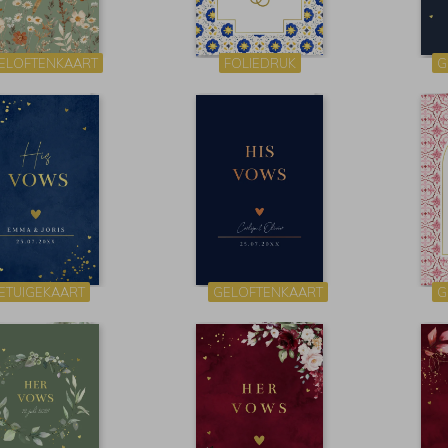
ELOFTENKAART
FOLIEDRUK
G
ETUIGEKAART
GELOFTENKAART
G