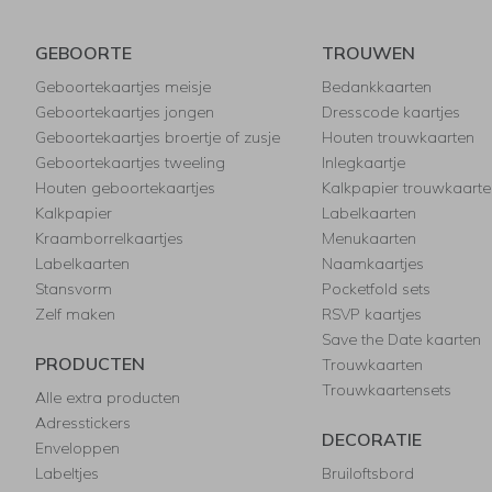
GEBOORTE
TROUWEN
Geboortekaartjes meisje
Bedankkaarten
Geboortekaartjes jongen
Dresscode kaartjes
Geboortekaartjes broertje of zusje
Houten trouwkaarten
Geboortekaartjes tweeling
Inlegkaartje
Houten geboortekaartjes
Kalkpapier trouwkaarte
Kalkpapier
Labelkaarten
Kraamborrelkaartjes
Menukaarten
Labelkaarten
Naamkaartjes
Stansvorm
Pocketfold sets
Zelf maken
RSVP kaartjes
Save the Date kaarten
PRODUCTEN
Trouwkaarten
Trouwkaartensets
Alle extra producten
Adresstickers
DECORATIE
Enveloppen
Labeltjes
Bruiloftsbord