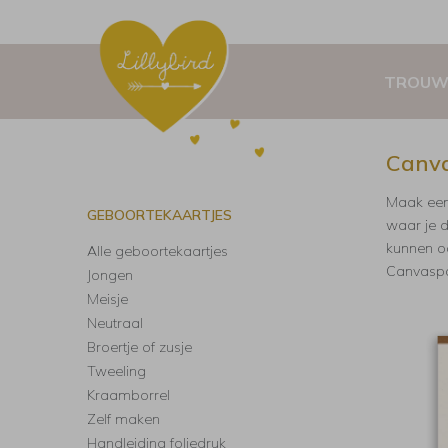
TROUW
Canva
Maak een 
GEBOORTEKAARTJES
waar je d
kunnen o
Alle geboortekaartjes
Canvaspos
Jongen
Meisje
Neutraal
Broertje of zusje
Tweeling
Kraamborrel
Zelf maken
Handleiding foliedruk