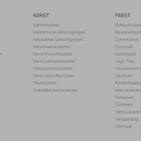
KERST
FEEST
Kerstkaarten
Babyshowe
Kerstborrel uitnodigingen
Bedankkaar
Kerstdiner uitnodigingen
Communie
Kerstmenukaarten
Doopsel
n
Kerst trouwkaarten
Geslaagd
Kerst-verhuiskaarten
High Tea
Nieuwjaarskaarten
Housewarm
Kerst Save the Date
Jubileum
Sluitstickers
Kinderfeestj
Zakelijke kerstkaarten
Menukaarte
Pensioen
Tuinfeest
Verhuiskaar
Verjaardag
Vormsel