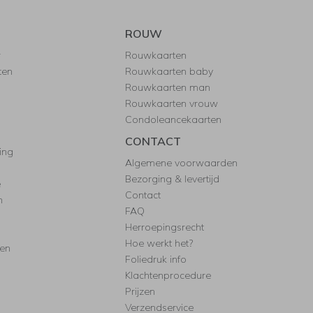
ROUW
r
Rouwkaarten
ten
Rouwkaarten baby
Rouwkaarten man
Rouwkaarten vrouw
Condoleancekaarten
CONTACT
ing
Algemene voorwaarden
Bezorging & levertijd
e
Contact
n
FAQ
Herroepingsrecht
Hoe werkt het?
ten
Foliedruk info
Klachtenprocedure
Prijzen
Verzendservice