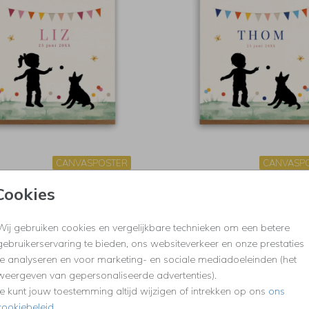
CANVASPOSTER
CANVASP
Cookies
Wij gebruiken cookies en vergelijkbare technieken om een betere
gebruikerservaring te bieden, ons websiteverkeer en onze prestaties
te analyseren en voor marketing- en sociale mediadoeleinden (het
weergeven van gepersonaliseerde advertenties).
Je kunt jouw toestemming altijd wijzigen of intrekken op ons
ons
cookiebeleid
.