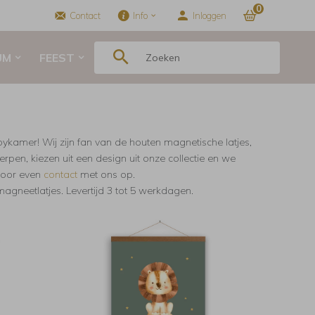
0
Contact
Info
Inloggen
UM
FEEST
kamer! Wij zijn fan van de houten magnetische latjes,
rpen, kiezen uit een design uit onze collectie en we
voor even
contact
met ons op.
agneetlatjes. Levertijd 3 tot 5 werkdagen.