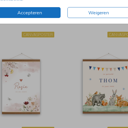
Accepteren
Weigeren
CANVASPOSTER
CANVASP