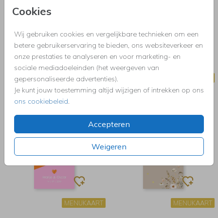
Cookies
Wij gebruiken cookies en vergelijkbare technieken om een
betere gebruikerservaring te bieden, ons websiteverkeer en
onze prestaties te analyseren en voor marketing- en
sociale mediadoeleinden (het weergeven van
MENUKAART
MENUKAART
gepersonaliseerde advertenties).
Je kunt jouw toestemming altijd wijzigen of intrekken op ons
ons cookiebeleid
.
Accepteren
Weigeren
MENUKAART
MENUKAART