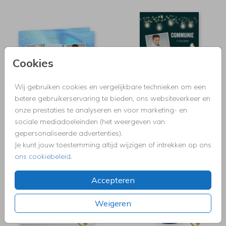
Cookies
Wij gebruiken cookies en vergelijkbare technieken om een
betere gebruikerservaring te bieden, ons websiteverkeer en
onze prestaties te analyseren en voor marketing- en
FOLIEDRUK
sociale mediadoeleinden (het weergeven van
gepersonaliseerde advertenties).
Je kunt jouw toestemming altijd wijzigen of intrekken op ons
ons cookiebeleid
.
Accepteren
Weigeren