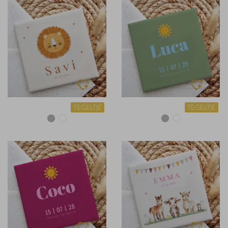
TEGELTJE
TEGELTJE