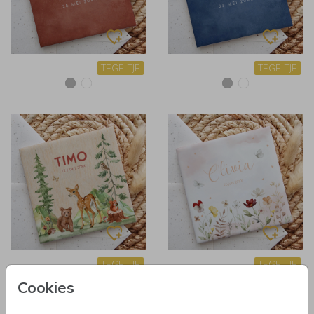
TEGELTJE
TEGELTJE
TEGELTJE
TEGELTJE
Cookies