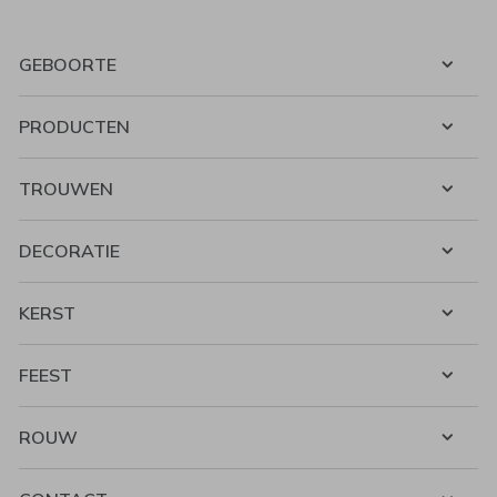
GEBOORTE
PRODUCTEN
TROUWEN
DECORATIE
KERST
FEEST
ROUW