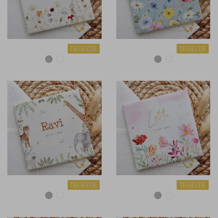
TEGELTJE
TEGELTJE
TEGELTJE
TEGELTJE