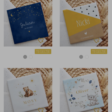
TEGELTJE
TEGELTJE