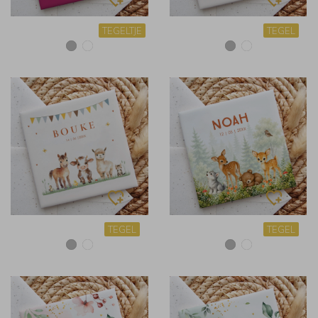
TEGELTJE
TEGEL
TEGEL
TEGEL