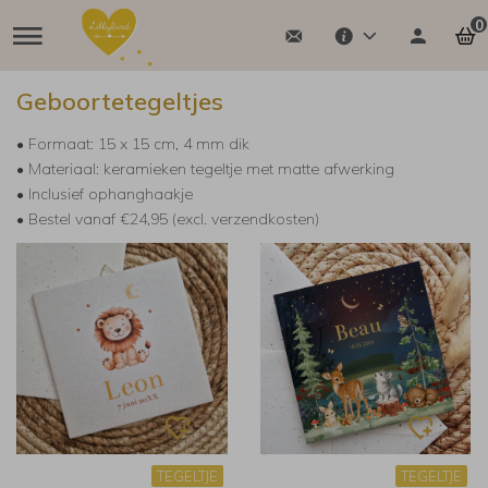
0
Geboortetegeltjes
• Formaat: 15 x 15 cm, 4 mm dik
• Materiaal: keramieken tegeltje met matte afwerking
• Inclusief ophanghaakje
• Bestel vanaf €24,95 (excl. verzendkosten)
TEGELTJE
TEGELTJE