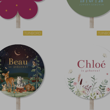
TUINBORD
TUINB