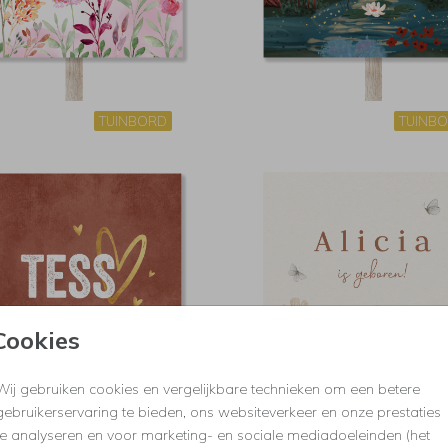
TUINBORD
TUINB
Cookies
Wij gebruiken cookies en vergelijkbare technieken om een betere
gebruikerservaring te bieden, ons websiteverkeer en onze prestaties
te analyseren en voor marketing- en sociale mediadoeleinden (het