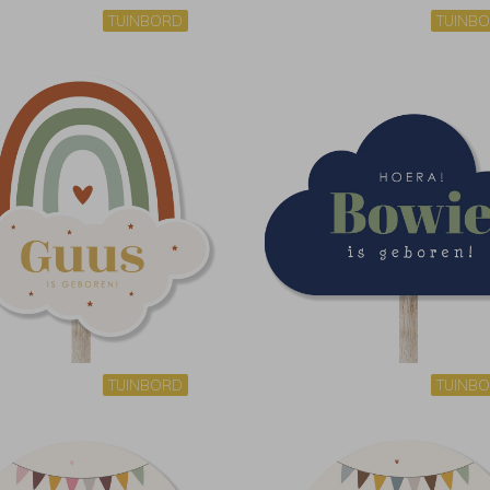
TUINBORD
TUINB
TUINBORD
TUINB