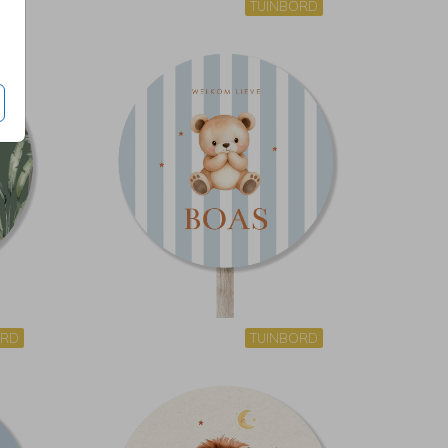
ORD
TUINBORD
ORD
TUINBORD