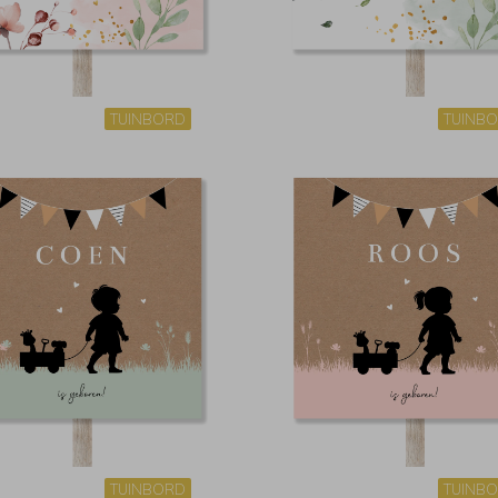
TUINBORD
TUINB
TUINBORD
TUINB