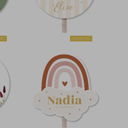
ORD
TUINBORD