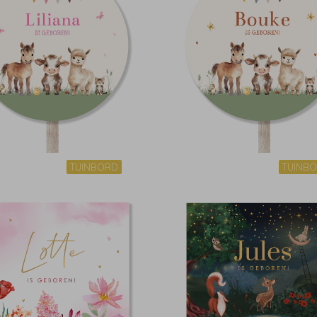
TUINBORD
TUINB