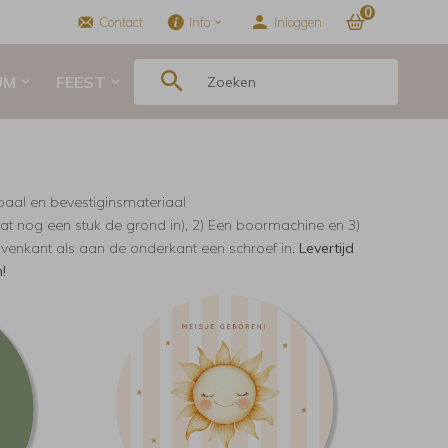
0
Contact
Info
Inloggen
UM
FEEST
 paal en bevestiginsmateriaal
at nog een stuk de grond in), 2) Een boormachine en 3)
enkant als aan de onderkant een schroef in.
Levertijd
!