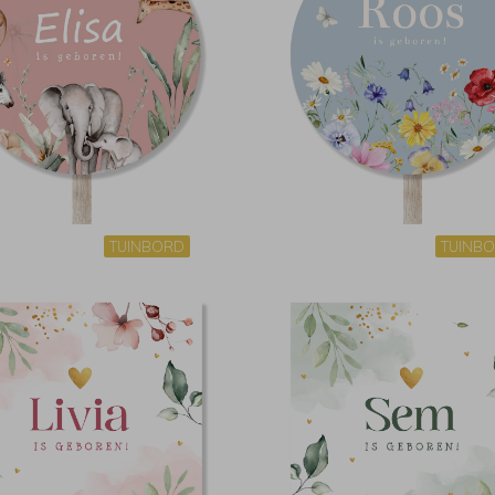
TUINBORD
TUINB