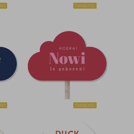
ORD
TUINBORD
ORD
TUINBORD