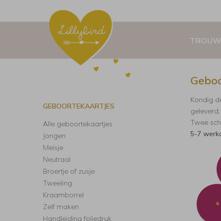
TROUW
Geboo
Kondig de
GEBOORTEKAARTJES
geleverd.
Twee sch
Alle geboortekaartjes
5-7 werk
Jongen
Meisje
Neutraal
Broertje of zusje
Tweeling
Kraamborrel
Zelf maken
Handleiding foliedruk