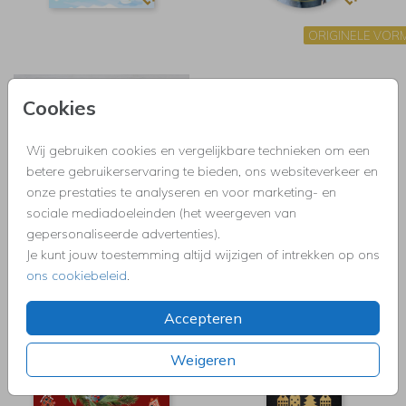
ORIGINELE VOR
Cookies
Wij gebruiken cookies en vergelijkbare technieken om een
betere gebruikerservaring te bieden, ons websiteverkeer en
onze prestaties te analyseren en voor marketing- en
sociale mediadoeleinden (het weergeven van
gepersonaliseerde advertenties).
Je kunt jouw toestemming altijd wijzigen of intrekken op ons
ons cookiebeleid
.
Accepteren
Weigeren