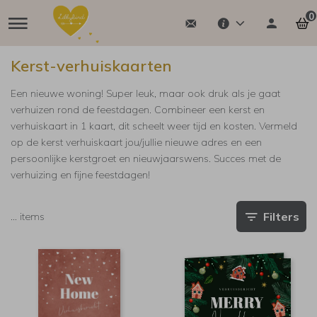
0
Kerst-verhuiskaarten
Een nieuwe woning! Super leuk, maar ook druk als je gaat
verhuizen rond de feestdagen. Combineer een kerst en
verhuiskaart in 1 kaart, dit scheelt weer tijd en kosten. Vermeld
op de kerst verhuiskaart jou/jullie nieuwe adres en een
persoonlijke kerstgroet en nieuwjaarswens. Succes met de
verhuizing en fijne feestdagen!
Filters
…
items