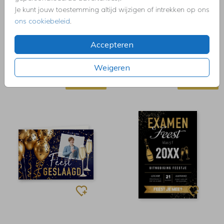
Je kunt jouw toestemming altijd wijzigen of intrekken op ons
ons cookiebeleid
.
Accepteren
Weigeren
FOLIEDRUK
FOLIEDRUK