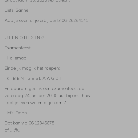
Straatnaam 10, 2525 AD Utrecht
Liefs, Sanne
App je even of je erbij bent? 06-25254141
U I T N O D I G I N G
Examenfeest
Hi allemaal!
Eindelijk mag ik het roepen:
I K B E N G E S L A A G D !
En daarom geef ik een examenfeest op
zaterdag 24 juni om 20:00 uur bij ons thuis.
Laat je even weten of je komt?
Liefs, Daan
Dat kan via 06.12345678
of ....@.....