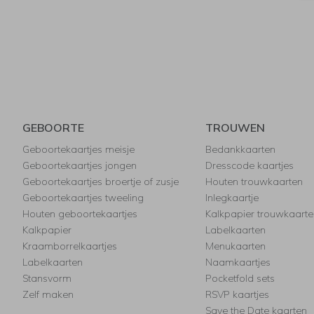
GEBOORTE
TROUWEN
Geboortekaartjes meisje
Bedankkaarten
Geboortekaartjes jongen
Dresscode kaartjes
Geboortekaartjes broertje of zusje
Houten trouwkaarten
Geboortekaartjes tweeling
Inlegkaartje
Houten geboortekaartjes
Kalkpapier trouwkaarte
Kalkpapier
Labelkaarten
Kraamborrelkaartjes
Menukaarten
Labelkaarten
Naamkaartjes
Stansvorm
Pocketfold sets
Zelf maken
RSVP kaartjes
Save the Date kaarten