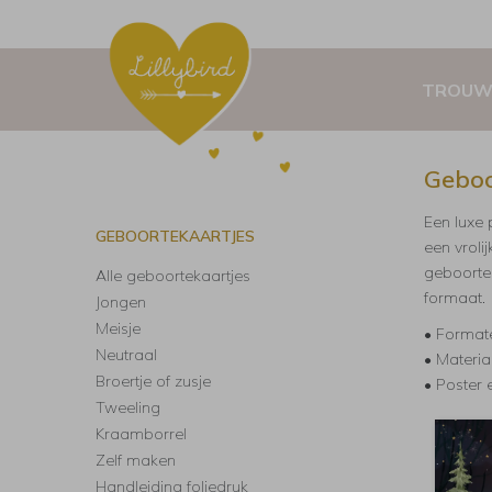
TROUW
Geboo
Een luxe 
GEBOORTEKAARTJES
een vroli
geboorte
Alle geboortekaartjes
formaat.
Jongen
Meisje
• Formate
Neutraal
• Materia
Broertje of zusje
• Poster e
Tweeling
Kraamborrel
Zelf maken
Handleiding foliedruk