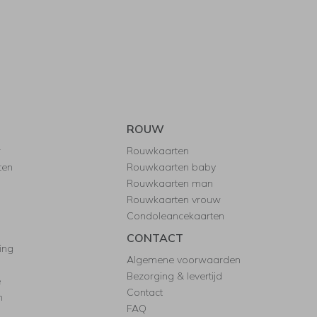
ROUW
r
Rouwkaarten
ten
Rouwkaarten baby
Rouwkaarten man
Rouwkaarten vrouw
Condoleancekaarten
CONTACT
ing
Algemene voorwaarden
Bezorging & levertijd
e
Contact
n
FAQ