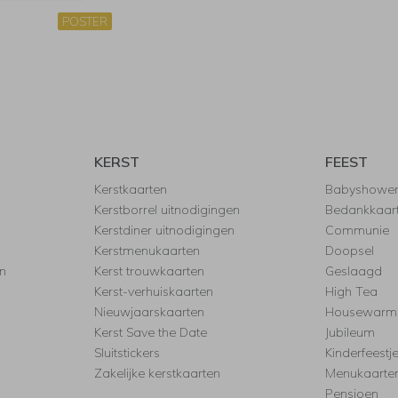
POSTER
KERST
FEEST
Kerstkaarten
Babyshowe
Kerstborrel uitnodigingen
Bedankkaar
Kerstdiner uitnodigingen
Communie
Kerstmenukaarten
Doopsel
n
Kerst trouwkaarten
Geslaagd
Kerst-verhuiskaarten
High Tea
Nieuwjaarskaarten
Housewarm
Kerst Save the Date
Jubileum
Sluitstickers
Kinderfeestj
Zakelijke kerstkaarten
Menukaarte
Pensioen