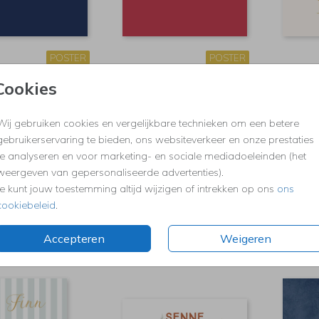
POSTER
POSTER
Cookies
Wij gebruiken cookies en vergelijkbare technieken om een betere
gebruikerservaring te bieden, ons websiteverkeer en onze prestaties
te analyseren en voor marketing- en sociale mediadoeleinden (het
weergeven van gepersonaliseerde advertenties).
Je kunt jouw toestemming altijd wijzigen of intrekken op ons
ons
cookiebeleid
.
Accepteren
Weigeren
POSTER
POSTER