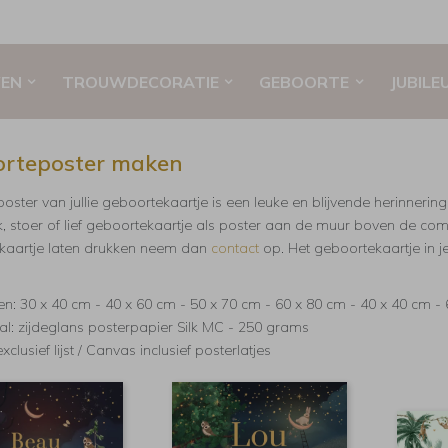
EN
TROUWDECORATIE
GEBOORTE
JUBILE
rteposter maken
poster van jullie geboortekaartje is een leuke en blijvende herinnerin
jk, stoer of lief geboortekaartje als poster aan de muur boven de co
kaartje laten drukken neem dan
contact
op. Het geboortekaartje in 
n: 30 x 40 cm - 40 x 60 cm - 50 x 70 cm - 60 x 80 cm - 40 x 40 cm -
al: zijdeglans posterpapier Silk MC - 250 grams
xclusief lijst / Canvas inclusief posterlatjes