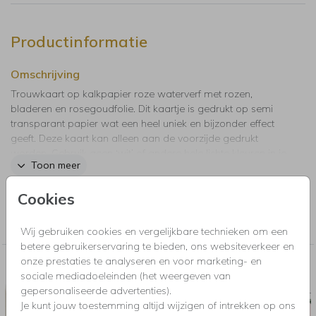
Productinformatie
Omschrijving
Trouwkaart op kalkpapier roze waterverf met rozen,
bladeren en rosegoudfolie. Dit kaartje is gedrukt op semi
transparant papier wat een heel uniek en bijzonder effect
geeft. Deze kaart kan alleen aan de voorzijde gedrukt
worden. Gebruik geen ‘wit’ of andere hele lichte kleuren in je
Toon meer
design, deze zal je (haast) niet zien. Tip: plaats dit
kalkpapier kaartje met een paperclip vast aan de
Cookies
trouwkaart.
Collectie
200grams
Wij gebruiken cookies en vergelijkbare technieken om een
betere gebruikerservaring te bieden, ons websiteverkeer en
onze prestaties te analyseren en voor marketing- en
Nog meer in deze stijl voor jou
sociale mediadoeleinden (het weergeven van
gepersonaliseerde advertenties).
STICKER
MENU
Je kunt jouw toestemming altijd wijzigen of intrekken op ons