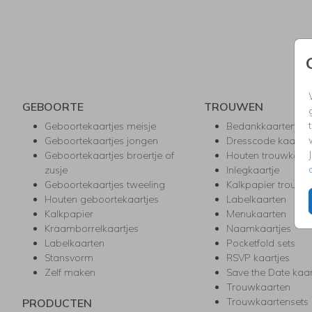
GEBOORTE
TROUWEN
Geboortekaartjes meisje
Bedankkaarten
Geboortekaartjes jongen
Dresscode kaartje
Geboortekaartjes broertje of
Houten trouwkaar
zusje
Inlegkaartje
Geboortekaartjes tweeling
Kalkpapier trouwk
Houten geboortekaartjes
Labelkaarten
Kalkpapier
Menukaarten
Kraamborrelkaartjes
Naamkaartjes
Labelkaarten
Pocketfold sets
Stansvorm
RSVP kaartjes
Zelf maken
Save the Date kaa
Trouwkaarten
Trouwkaartensets
PRODUCTEN