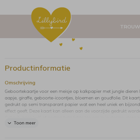
TROUW
Productinformatie
Omschrijving
Geboortekaartje voor een meisje op kalkpapier met jungle dieren l
aapje, giraffe, geboorte-icoontjes, bloemen en goudfolie. Dit kaartj
gedrukt op semi transparant papier wat een heel uniek en bijzond
effect geeft. Deze kaart kan alleen aan de voorzijde gedrukt word
Gebruik geen ‘wit’ of andere hele lichte kleuren in je design, deze z
Toon meer
(haast) niet zien.