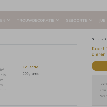
EN
TROUWDECORATIE
GEBOORTE
JUB
kal
Kaart 
dieren
Collectie
ief
200grams
e is
er
Comb
en.
al je
Luxe 
Perso