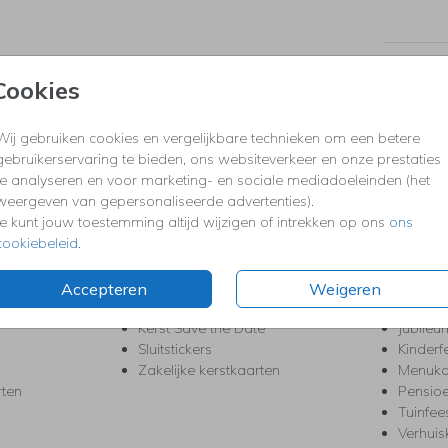
Formaten
Cookies
Wij gebruiken cookies en vergelijkbare technieken om een betere
KERST
FEEST
gebruikerservaring te bieden, ons websiteverkeer en onze prestaties
te analyseren en voor marketing- en sociale mediadoeleinden (het
Kerstkaarten
Babys
weergeven van gepersonaliseerde advertenties).
s
Kerstborrel uitnodigingen
Bedank
Je kunt jouw toestemming altijd wijzigen of intrekken op ons
ons
ten
Kerstdiner uitnodigingen
Commu
cookiebeleid
.
Kerstmenukaarten
Doopse
aarten
Kerst trouwkaarten
Geslaa
Kerst-verhuiskaarten
High T
Accepteren
Weigeren
Nieuwjaarskaarten
House
Kerst Save the Date
Jubileu
Sluitstickers
Kinderf
Zakelijke kerstkaarten
Menuka
rten
Pensio
Tuinfee
Verhuis