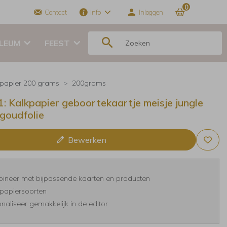
0
Contact
Info
Inloggen
ILEUM
FEEST
kpapier 200 grams
200grams
1: Kalkpapier geboortekaartje meisje jungle
 goudfolie
Bewerken
ineer met bijpassende kaarten en producten
papiersoorten
naliseer gemakkelijk in de editor