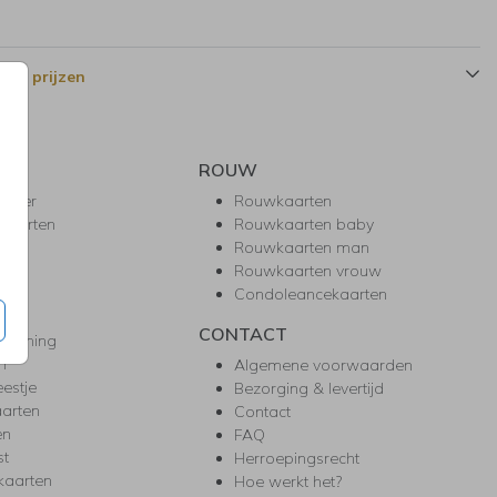
 en prijzen
ROUW
hower
Rouwkaarten
kaarten
Rouwkaarten baby
nie
Rouwkaarten man
l
Rouwkaarten vrouw
gd
Condoleancekaarten
ea
CONTACT
warming
m
Algemene voorwaarden
eestje
Bezorging & levertijd
arten
Contact
en
FAQ
st
Herroepingsrecht
kaarten
Hoe werkt het?