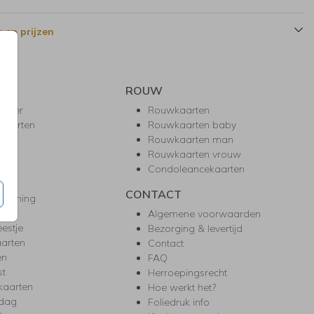
 en prijzen
ROUW
hower
Rouwkaarten
kaarten
Rouwkaarten baby
nie
Rouwkaarten man
l
Rouwkaarten vrouw
gd
Condoleancekaarten
ea
CONTACT
warming
m
Algemene voorwaarden
eestje
Bezorging & levertijd
arten
Contact
en
FAQ
st
Herroepingsrecht
kaarten
Hoe werkt het?
rdag
Foliedruk info