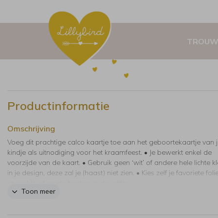
TROUW
Productinformatie
Omschrijving
Voeg dit prachtige calco kaartje toe aan het geboortekaartje van ju
kindje als uitnodiging voor het kraamfeest. • Je bewerkt enkel de
voorzijde van de kaart. • Gebruik geen ‘wit’ of andere hele lichte k
in je design, deze zal je (haast) niet zien. • Kies zelf je favoriete foli
en rechte of ronde hoeken in de editor.
Toon meer