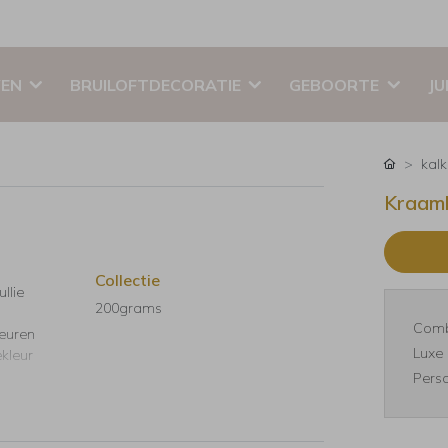
EN
BRUILOFTDECORATIE
GEBOORTE
JU
kal
Kraamb
Collectie
llie
200grams
Comb
leuren
Luxe 
ekleur
Perso