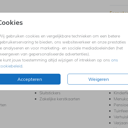
Formaten
Cookies
Wij gebruiken cookies en vergelijkbare technieken om een betere
KERST
FEEST
gebruikerservaring te bieden, ons websiteverkeer en onze prestaties
Kerstkaarten
Babys
te analyseren en voor marketing- en sociale mediadoeleinden (het
s
Kerstborrel uitnodigingen
Bedank
weergeven van gepersonaliseerde advertenties).
ten
Kerstdiner uitnodigingen
Commu
Je kunt jouw toestemming altijd wijzigen of intrekken op ons
ons
Kerstmenukaarten
Doopse
cookiebeleid
.
aarten
Kerst trouwkaarten
Geslaa
Kerst-verhuiskaarten
High T
Accepteren
Weigeren
Nieuwjaarskaarten
House
Kerst Save the Date
Jubileu
Sluitstickers
Kinderf
Zakelijke kerstkaarten
Menuka
rten
Pensio
Tuinfee
Verhuis
Verjaa