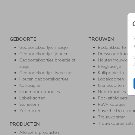
GEBOORTE
TROUWEN
Geboortekaartjes meisje
Bedankkaarten
Geboortekaartjes jongen
Dresscode kaartje
Geboortekaartjes broertje of
Houten trouwkaar
zusje
Inlegkaartje
Geboortekaartjes tweeling
Kalkpapier trouwk
Houten geboortekaartjes
Labelkaarten
Kalkpapier
Menukaarten
Kraamborrelkaartjes
Naamkaartjes
Labelkaarten
Pocketfold sets
Stansvorm
RSVP kaartjes
Zelf maken
Save the Date kaa
Trouwkaarten
Trouwkaartensets
PRODUCTEN
Alle extra producten