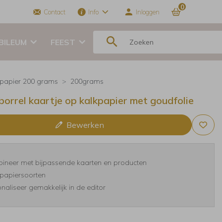
0
Contact
Info
Inloggen
BILEUM
FEEST
kpapier 200 grams
200grams
orrel kaartje op kalkpapier met goudfolie
Bewerken
ineer met bijpassende kaarten en producten
papiersoorten
naliseer gemakkelijk in de editor