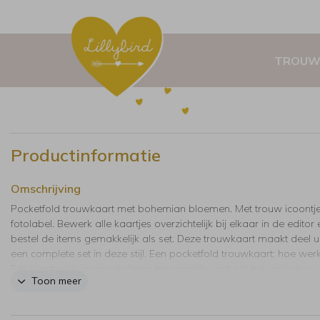
TROUW
Productinformatie
Omschrijving
Pocketfold trouwkaart met bohemian bloemen. Met trouw icoontj
fotolabel. Bewerk alle kaartjes overzichtelijk bij elkaar in de editor 
bestel de items gemakkelijk als set. Deze trouwkaart maakt deel u
een complete set in deze stijl. Een pocketfold trouwkaart: hoe werk
Eén kaart plak je aan de linker binnenzijde vast • In het vakje kun j
Toon meer
overige losse (foto)kaartjes kwijt • Maak de pocketfold dicht met m
of touw, dit kun je er los bijbestellen. De envelop wordt automatisc
juiste maat toegevoegd aan je winkelmand bij het bestellen van de