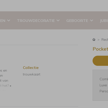
EN
TROUWDECORATIE
GEBOORTE
JUB
Rec
Pocket
Collectie
es en
trouwkaart
en
Comb
it van
Luxe 
t het? •
e de
Perso
ooi lint
h in de
 set.