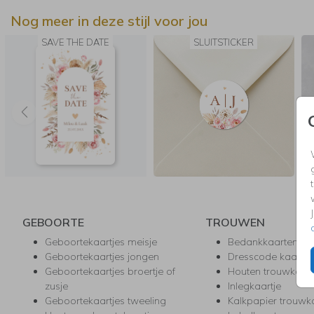
Good to know: houd er bij het verzenden van de pocketfolds reke
Nog meer in deze stijl voor jou
mee dat het pakketje wat zwaarder is dan normaal. Eén postzegel
waarschijnlijk niet voldoende. Check dit dus even bij je proefdruk! 
SAVE THE DATE
SLUITSTICKER
Getoonde prijzen zijn excl. de pocketfolds zelf, deze kun je tijdens 
bestelproces toevoegen.
GEBOORTE
TROUWEN
Geboortekaartjes meisje
Bedankkaarten
Geboortekaartjes jongen
Dresscode kaartje
Geboortekaartjes broertje of
Houten trouwkaar
zusje
Inlegkaartje
Geboortekaartjes tweeling
Kalkpapier trouwk