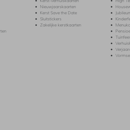
Kerst-verhuiskaarten
High T
Nieuwjaarskaarten
House
Kerst Save the Date
Jubileu
Sluitstickers
Kinderf
Zakelijke kerstkaarten
Menuka
rten
Pensio
Tuinfee
Verhuis
Verjaa
Vormse
s