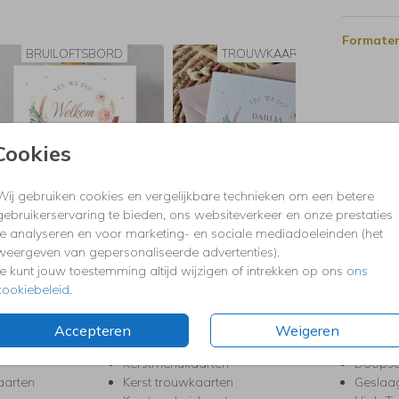
ning
 is
Formaten
*
BRUILOFTSBORD
TROUWKAART
het
Cookies
Wij gebruiken cookies en vergelijkbare technieken om een betere
gebruikerservaring te bieden, ons websiteverkeer en onze prestaties
te analyseren en voor marketing- en sociale mediadoeleinden (het
weergeven van gepersonaliseerde advertenties).
Je kunt jouw toestemming altijd wijzigen of intrekken op ons
ons
KERST
FEEST
cookiebeleid
.
Kerstkaarten
Babys
s
Kerstborrel uitnodigingen
Bedank
Accepteren
Weigeren
ten
Kerstdiner uitnodigingen
Commu
Kerstmenukaarten
Doopse
aarten
Kerst trouwkaarten
Geslaa