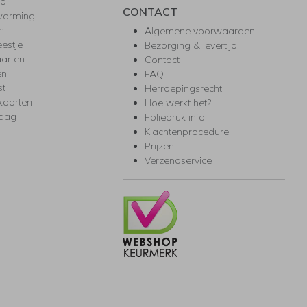
ea
CONTACT
warming
m
Algemene voorwaarden
eestje
Bezorging & levertijd
arten
Contact
en
FAQ
st
Herroepingsrecht
kaarten
Hoe werkt het?
rdag
Foliedruk info
l
Klachtenprocedure
Prijzen
Verzendservice