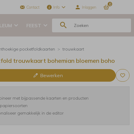
0
Contact
Info
Inloggen
ILEUM
FEEST
hthoekige pocketfoldkaarten
trouwkaart
fold trouwkaart bohemian bloemen boho
Bewerken
ineer met bijpassende kaarten en producten
papiersoorten
naliseer gemakkelijk in de editor