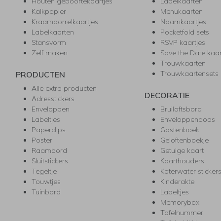
Houten geboortekaartjes
Labelkaarten
Kalkpapier
Menukaarten
Kraamborrelkaartjes
Naamkaartjes
Labelkaarten
Pocketfold sets
Stansvorm
RSVP kaartjes
Zelf maken
Save the Date kaa
Trouwkaarten
Trouwkaartensets
PRODUCTEN
Alle extra producten
DECORATIE
Adresstickers
Enveloppen
Bruiloftsbord
Labeltjes
Enveloppendoos
Paperclips
Gastenboek
Poster
Geloftenboekje
Raambord
Getuige kaart
Sluitstickers
Kaarthouders
Tegeltje
Katerwater sticker
Touwtjes
Kinderakte
Tuinbord
Labeltjes
Memorybox
Tafelnummer