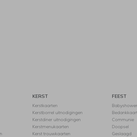
KERST
FEEST
Kerstkaarten
Babyshowe
Kerstborrel uitnodigingen
Bedankkaar
Kerstdiner uitnodigingen
Communie
Kerstmenukaarten
Doopsel
n
Kerst trouwkaarten
Geslaagd