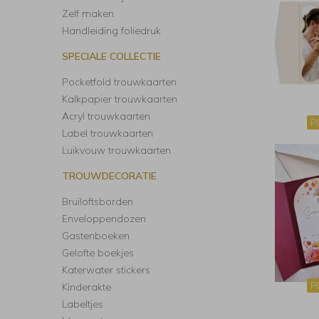
Zelf maken
Handleiding foliedruk
SPECIALE COLLECTIE
Pocketfold trouwkaarten
Kalkpapier trouwkaarten
Acryl trouwkaarten
P
Label trouwkaarten
Luikvouw trouwkaarten
TROUWDECORATIE
Bruiloftsborden
Enveloppendozen
Gastenboeken
Gelofte boekjes
Katerwater stickers
P
Kinderakte
Labeltjes