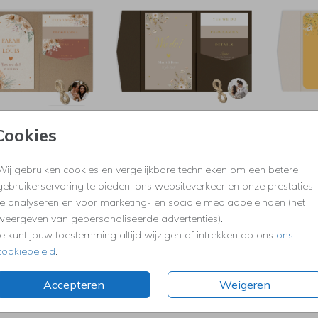
OCKETFOLD SET
POCKETFOLD SET
P
Cookies
Wij gebruiken cookies en vergelijkbare technieken om een betere
gebruikerservaring te bieden, ons websiteverkeer en onze prestaties
te analyseren en voor marketing- en sociale mediadoeleinden (het
weergeven van gepersonaliseerde advertenties).
Je kunt jouw toestemming altijd wijzigen of intrekken op ons
ons
cookiebeleid
.
Accepteren
Weigeren