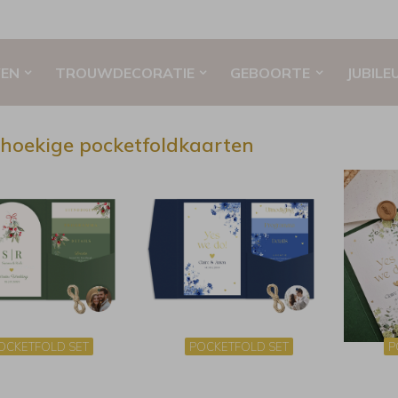
EN
TROUWDECORATIE
GEBOORTE
JUBILE
hoekige pocketfoldkaarten
OCKETFOLD SET
POCKETFOLD SET
P