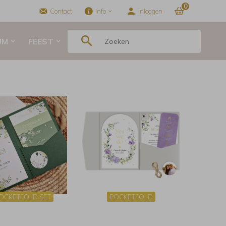
0
Contact
Info
Inloggen
UM
FEEST
OCKETFOLD SET
POCKETFOLD