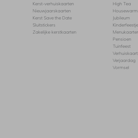
Kerst-verhuiskaarten
High Tea
Nieuwjaarskaarten
Housewarm
Kerst Save the Date
Jubileum
Sluitstickers
Kinderfeestj
Zakelijke kerstkaarten
Menukaarte
Pensioen
Tuinfeest
Verhuiskaar
Verjaardag
Vormsel