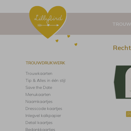
TROUW
Recht
TROUWDRUKWERK
Trouwkaarten
Tip & Alles in één stijl
Save the Date
Menukaarten
Naamkaartjes
Dresscode kaartjes
P
Inlegvel kalkpapier
Detail kaartjes
Bedankkaartjes