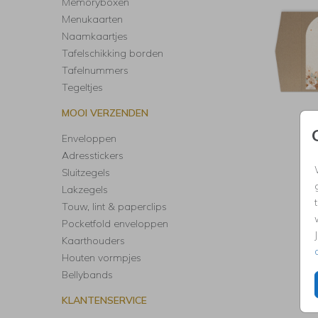
Memoryboxen
Menukaarten
Naamkaartjes
Tafelschikking borden
Tafelnummers
Tegeltjes
MOOI VERZENDEN
P
Enveloppen
Adresstickers
Sluitzegels
Lakzegels
Touw, lint & paperclips
Pocketfold enveloppen
Kaarthouders
Houten vormpjes
Bellybands
KLANTENSERVICE