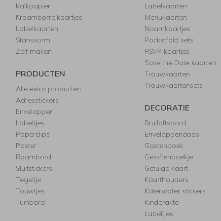
Kalkpapier
Labelkaarten
Kraamborrelkaartjes
Menukaarten
Labelkaarten
Naamkaartjes
Stansvorm
Pocketfold sets
Zelf maken
RSVP kaartjes
Save the Date kaarten
PRODUCTEN
Trouwkaarten
Trouwkaartensets
Alle extra producten
Adresstickers
DECORATIE
Enveloppen
Labeltjes
Bruiloftsbord
Paperclips
Enveloppendoos
Poster
Gastenboek
Raambord
Geloftenboekje
Sluitstickers
Getuige kaart
Tegeltje
Kaarthouders
Touwtjes
Katerwater stickers
Tuinbord
Kinderakte
Labeltjes