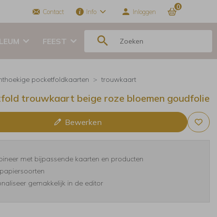
0
Contact
Info
Inloggen
ILEUM
FEEST
hthoekige pocketfoldkaarten
trouwkaart
fold trouwkaart beige roze bloemen goudfolie
Bewerken
ineer met bijpassende kaarten en producten
papiersoorten
naliseer gemakkelijk in de editor