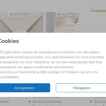
het
Formaten
SLUITSTICKER
BRUILOFTSBORD
Cookies
Wij gebruiken cookies en vergelijkbare technieken om een betere
gebruikerservaring te bieden, ons websiteverkeer en onze prestaties
te analyseren en voor marketing- en sociale mediadoeleinden (het
weergeven van gepersonaliseerde advertenties).
Je kunt jouw toestemming altijd wijzigen of intrekken op ons
ons
KERST
FEEST
cookiebeleid
.
Kerstkaarten
Babys
s
Kerstborrel uitnodigingen
Bedank
Accepteren
Weigeren
ten
Kerstdiner uitnodigingen
Commu
Kerstmenukaarten
Doopse
aarten
Kerst trouwkaarten
Geslaa