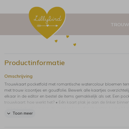
TROUW
Productinformatie
Omschrijving
Trouwkaart pocketfold met romantische watercolour bloemen ter
met trouw icoontjes en goudfolie. Bewerk alle kaartjes overzichtelij
elkaar in de editor en bestel de items gemakkelijk als set. Een poc
trouwkaart: hoe werkt het? • Eén kaart plak je aan de linker binnen
vast • In het vakje kun je de overige losse (foto)kaartjes kwijt • M
Toon meer
pocketfold dicht met mooi lint of touw, dit kun je er los bijbestellen
envelop wordt automatisch in de juiste maat toegevoegd aan je
winkelmand bij het bestellen van de set. Good to know: 2 postzege