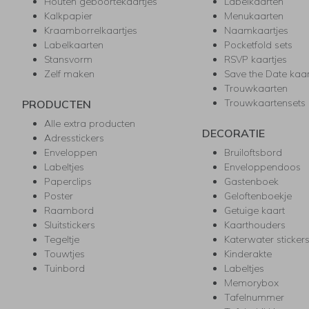
Houten geboortekaartjes
Labelkaarten
Kalkpapier
Menukaarten
Kraamborrelkaartjes
Naamkaartjes
Labelkaarten
Pocketfold sets
Stansvorm
RSVP kaartjes
Zelf maken
Save the Date kaa
Trouwkaarten
Trouwkaartensets
PRODUCTEN
Alle extra producten
DECORATIE
Adresstickers
Enveloppen
Bruiloftsbord
Labeltjes
Enveloppendoos
Paperclips
Gastenboek
Poster
Geloftenboekje
Raambord
Getuige kaart
Sluitstickers
Kaarthouders
Tegeltje
Katerwater sticker
Touwtjes
Kinderakte
Tuinbord
Labeltjes
Memorybox
Tafelnummer