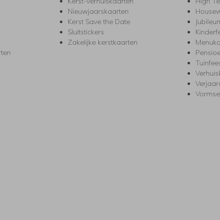
Kerst-verhuiskaarten
High T
Nieuwjaarskaarten
House
Kerst Save the Date
Jubileu
Sluitstickers
Kinderf
Zakelijke kerstkaarten
Menuka
rten
Pensio
Tuinfee
Verhuis
Verjaa
Vormse
s