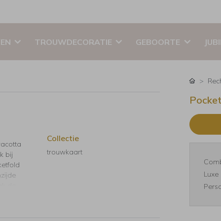
EN
TROUWDECORATIE
GEBOORTE
JUB
Rec
Pocket
Collectie
racotta
trouwkaart
k bij
Comb
ketfold
Luxe 
zijde
aak de
Perso
. De
ls *