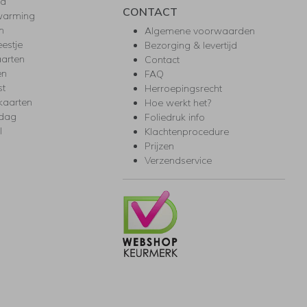
ea
CONTACT
warming
m
Algemene voorwaarden
eestje
Bezorging & levertijd
arten
Contact
en
FAQ
st
Herroepingsrecht
kaarten
Hoe werkt het?
rdag
Foliedruk info
l
Klachtenprocedure
Prijzen
Verzendservice