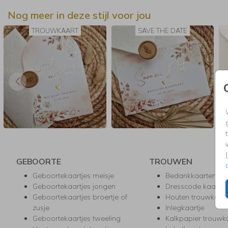
Getoonde prijzen zijn excl. de pocketfolds zelf, deze kun je tijdens 
Nog meer in deze stijl voor jou
bestelproces toevoegen.
TROUWKAART
SAVE THE DATE
GEBOORTE
TROUWEN
Geboortekaartjes meisje
Bedankkaarten
Geboortekaartjes jongen
Dresscode kaartje
Geboortekaartjes broertje of
Houten trouwkaar
zusje
Inlegkaartje
Geboortekaartjes tweeling
Kalkpapier trouwk