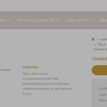
EN
TROUWDECORATIE
GEBOORTE
JUB
wen
Stuur
sterkte 
Condol
Collectie
, omdat
Stuur een mooie
condoleancekaart met
persoonlijke tekst om iemand
Comb
sterkte te wensen in een tijd van
rouw.
Luxe 
Perso