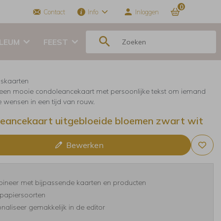
0
Contact
Info
Inloggen
ILEUM
FEEST
skaarten
 een mooie condoleancekaart met persoonlijke tekst om iemand
te wensen in een tijd van rouw.
eancekaart uitgebloeide bloemen zwart wit
Bewerken
ineer met bijpassende kaarten en producten
papiersoorten
naliseer gemakkelijk in de editor