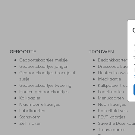
GEBOORTE
TROUWEN
Geboortekaartjes meisje
Bedankkaarten
Geboortekaartjes jongen
Dresscode kaartje
Geboortekaartjes broertje of
Houten trouwkaar
zusje
Inlegkaartje
Geboortekaartjes tweeling
Kalkpapier trouwk
Houten geboortekaartjes
Labelkaarten
Kalkpapier
Menukaarten
Kraamborrelkaartjes
Naamkaartjes
Labelkaarten
Pocketfold sets
Stansvorm
RSVP kaartjes
Zelf maken
Save the Date kaa
Trouwkaarten