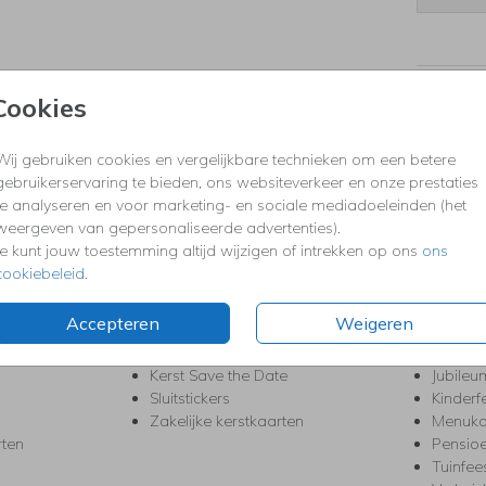
Formaten
Cookies
Wij gebruiken cookies en vergelijkbare technieken om een betere
gebruikerservaring te bieden, ons websiteverkeer en onze prestaties
KERST
FEEST
te analyseren en voor marketing- en sociale mediadoeleinden (het
Kerstkaarten
Babys
weergeven van gepersonaliseerde advertenties).
s
Kerstborrel uitnodigingen
Bedank
Je kunt jouw toestemming altijd wijzigen of intrekken op ons
ons
ten
Kerstdiner uitnodigingen
Commu
cookiebeleid
.
Kerstmenukaarten
Doopse
aarten
Kerst trouwkaarten
Geslaa
Accepteren
Weigeren
Kerst-verhuiskaarten
High T
Nieuwjaarskaarten
House
Kerst Save the Date
Jubileu
Sluitstickers
Kinderf
Zakelijke kerstkaarten
Menuka
rten
Pensio
Tuinfee