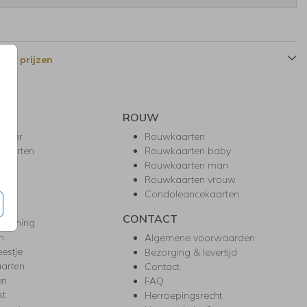
 en prijzen
ROUW
hower
Rouwkaarten
kaarten
Rouwkaarten baby
nie
Rouwkaarten man
l
Rouwkaarten vrouw
gd
Condoleancekaarten
ea
CONTACT
warming
m
Algemene voorwaarden
eestje
Bezorging & levertijd
arten
Contact
en
FAQ
st
Herroepingsrecht