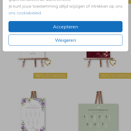
TAFELSCHIKKING
TAFELSCHIKKIN
Je kunt jouw toestemming altijd wijzigen of intrekken op ons
ons cookiebeleid
.
Accepteren
Weigeren
TAFELSCHIKKING
TAFELSCHIKKIN