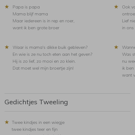
★
★
Papa is papa
Ook v
Mama blijf mama
ontroe
Maar iedereen is in rep en roer,
Lief n
want ik ben grote broer
in ons
★
★
Waar is mama's dikke buik gebleven?
Wanne
En wie is ze nu toch eten aan het geven?
Was st
Hij is zo lief, zo mooi en zo klein.
nu wee
Dat moet wel mijn broertje zijn!
ik ben
want v
Gedichtjes Tweeling
★
Twee kindjes in een wiegje
twee kindjes teer en fijn