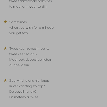
twee schitterende baby'tjes
te mooi om waar te zijn.
★
Sometimes...
when you wish for a miracle,
you get two
★
Twee keer zoveel moeite,
twee keer zo druk.
Maar ook dubbel genieten,
dubbel geluk.
★
Zeg, vind je ons niet knap
In verwachting zo rap?
De bevalling: oké
En meteen al twee