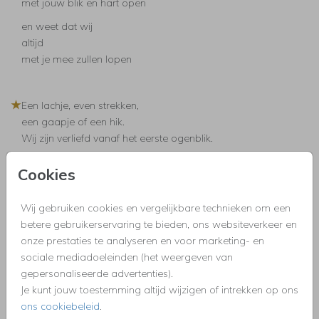
met jouw blik en hart open
en weet dat wij
altijd
met je mee zullen lopen
★
Een lachje, even strekken,
een gaapje of een hik.
Wij zijn verliefd vanaf het eerste ogenblik.
Cookies
★
Mooier dan we dachten
Fijner dan we verwachtten
Wij gebruiken cookies en vergelijkbare technieken om een
Geboren een meisje zo mooi, lief en klein
betere gebruikerservaring te bieden, ons websiteverkeer en
Zo blij dat jij voortaan bij ons zult zijn.
onze prestaties te analyseren en voor marketing- en
sociale mediadoeleinden (het weergeven van
gepersonaliseerde advertenties).
★
Een boog in de wolken als teken van trouw,
Je kunt jouw toestemming altijd wijzigen of intrekken op ons
staat boven mijn leven, zegt: Ik ben bij jou!
ons cookiebeleid
.
In tijden van vreugde, maar ook van verdriet, ben ik bij