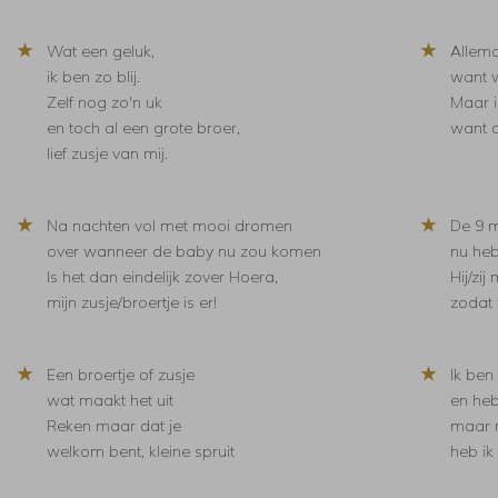
★
★
Wat een geluk,
Allemaa
ik ben zo blij.
want w
Zelf nog zo'n uk
Maar i
en toch al een grote broer,
want de
lief zusje van mij.
★
★
Na nachten vol met mooi dromen
De 9 m
over wanneer de baby nu zou komen
nu heb 
Is het dan eindelijk zover Hoera,
Hij/zi
mijn zusje/broertje is er!
zodat 
★
★
Een broertje of zusje
Ik ben
wat maakt het uit
en he
Reken maar dat je
maar m
welkom bent, kleine spruit
heb ik