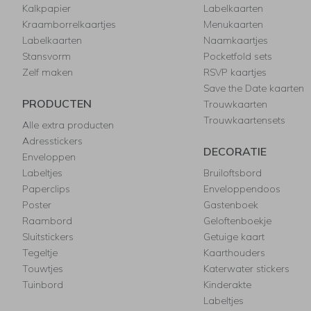
Kalkpapier
Labelkaarten
Kraamborrelkaartjes
Menukaarten
Labelkaarten
Naamkaartjes
Stansvorm
Pocketfold sets
Zelf maken
RSVP kaartjes
Save the Date kaarten
PRODUCTEN
Trouwkaarten
Trouwkaartensets
Alle extra producten
Adresstickers
DECORATIE
Enveloppen
Labeltjes
Bruiloftsbord
Paperclips
Enveloppendoos
Poster
Gastenboek
Raambord
Geloftenboekje
Sluitstickers
Getuige kaart
Tegeltje
Kaarthouders
Touwtjes
Katerwater stickers
Tuinbord
Kinderakte
Labeltjes