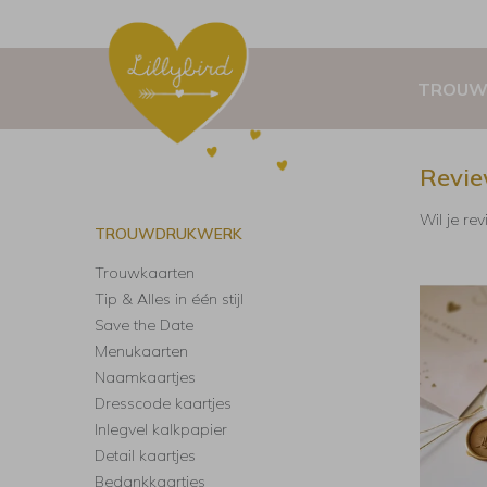
TROUW
Revie
Wil je re
TROUWDRUKWERK
Trouwkaarten
Tip & Alles in één stijl
Save the Date
Menukaarten
Naamkaartjes
Dresscode kaartjes
Inlegvel kalkpapier
Detail kaartjes
Bedankkaartjes