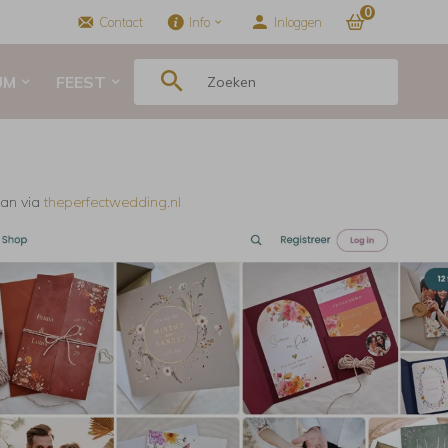
0
Contact
Info
Inloggen
UM
FEEST
kan via
theperfectwedding.nl