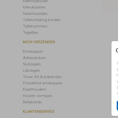
Memoryboxen
Menukaarten
Naamkaartjes
Tafelschikking borden
Tafelnummers
Tegeltjes
MOOI VERZENDEN
Enveloppen
Adresstickers
Sluitzegels
Lakzegels
Touw, lint & paperclips
Pocketfold enveloppen
Kaarthouders
Houten vormpjes
Bellybands
KLANTENSERVICE