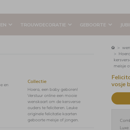
EN
TROUWDECORATIE
GEBOORTE
JUB
wen
Hoera
kersverse
meisje o
Felici
Collectie
vosje 
je en
Hoera, een baby geboren!
Verstuur online een mooie
wenskaart om de kersverse
ouders te feliciteren. Leuke
originele felicitatie kaarten
geboorte meisje of jongen.
Comb
Luxe 