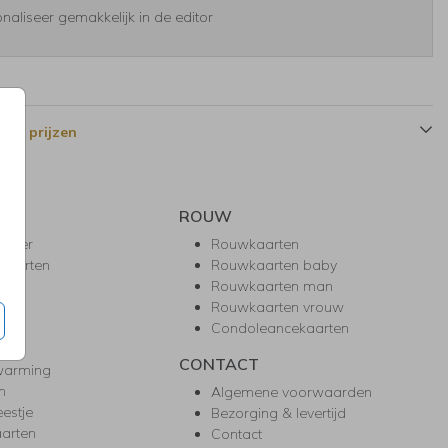
naliseer gemakkelijk in de editor
 en prijzen
ROUW
hower
Rouwkaarten
kaarten
Rouwkaarten baby
nie
Rouwkaarten man
l
Rouwkaarten vrouw
gd
Condoleancekaarten
ea
CONTACT
warming
m
Algemene voorwaarden
eestje
Bezorging & levertijd
arten
Contact