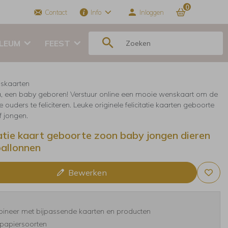
0
Contact
Info
Inloggen
ILEUM
FEEST
skaarten
, een baby geboren! Verstuur online een mooie wenskaart om de
 ouders te feliciteren. Leuke originele felicitatie kaarten geboorte
f jongen.
tatie kaart geboorte zoon baby jongen dieren
ballonnen
Bewerken
ineer met bijpassende kaarten en producten
papiersoorten