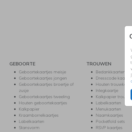
GEBOORTE
TROUWEN
Geboortekaartjes meisje
Bedankkaarten
Geboortekaartjes jongen
Dresscode kaartje
Geboortekaartjes broertje of
Houten trouwkaar
zusje
Inlegkaartje
Geboortekaartjes tweeling
Kalkpapier trouwk
Houten geboortekaartjes
Labelkaarten
Kalkpapier
Menukaarten
Kraamborrelkaartjes
Naamkaartjes
Labelkaarten
Pocketfold sets
Stansvorm
RSVP kaartjes