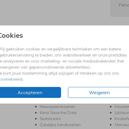
Perso
Cookies
Formaten
Wij gebruiken cookies en vergelijkbare technieken om een betere
gebruikerservaring te bieden, ons websiteverkeer en onze prestaties
te analyseren en voor marketing- en sociale mediadoeleinden (het
KERST
FEEST
weergeven van gepersonaliseerde advertenties).
Kerstkaarten
Babys
Je kunt jouw toestemming altijd wijzigen of intrekken op ons
ons
s
Kerstborrel uitnodigingen
Bedank
cookiebeleid
.
ten
Kerstdiner uitnodigingen
Commu
Kerstmenukaarten
Doopse
Accepteren
Weigeren
aarten
Kerst trouwkaarten
Geslaa
Kerst-verhuiskaarten
High T
Nieuwjaarskaarten
House
Kerst Save the Date
Jubileu
Sluitstickers
Kinderf
Zakelijke kerstkaarten
Menuka