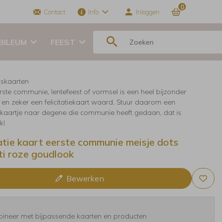
0
Contact
Info
Inloggen
BILEUM
FEEST
skaarten
rste communie, lentefeest of vormsel is een heel bijzonder
n zeker een felicitatiekaart waard. Stuur daarom een
tiekaartje naar degene die communie heeft gedaan, dat is
k!
tatie kaart eerste communie meisje dots
ti roze goudlook
Bewerken
ineer met bijpassende kaarten en producten