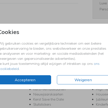
Luxe 
Perso
Cookies
Formaten
Wij gebruiken cookies en vergelijkbare technieken om een betere
gebruikerservaring te bieden, ons websiteverkeer en onze prestaties
te analyseren en voor marketing- en sociale mediadoeleinden (het
KERST
FEEST
weergeven van gepersonaliseerde advertenties).
Je kunt jouw toestemming altijd wijzigen of intrekken op ons
ons
Kerstkaarten
Babys
cookiebeleid
.
s
Kerstborrel uitnodigingen
Bedank
ten
Kerstdiner uitnodigingen
Commu
Kerstmenukaarten
Doopse
Accepteren
Weigeren
aarten
Kerst trouwkaarten
Geslaa
Kerst-verhuiskaarten
High T
Nieuwjaarskaarten
House
Kerst Save the Date
Jubileu
Sluitstickers
Kinderf