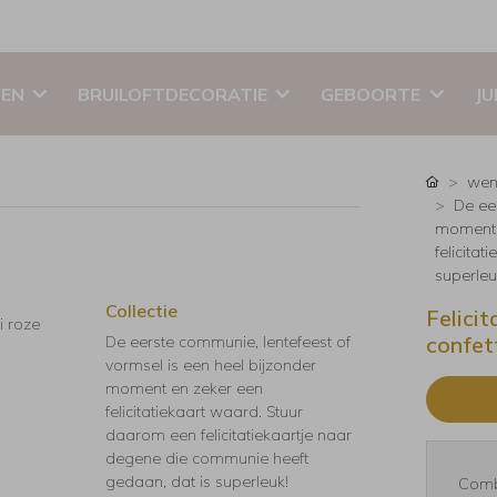
EN
BRUILOFTDECORATIE
GEBOORTE
JU
wen
De ee
moment e
felicita
superleu
Collectie
Felici
i roze
confet
De eerste communie, lentefeest of
vormsel is een heel bijzonder
moment en zeker een
felicitatiekaart waard. Stuur
daarom een felicitatiekaartje naar
degene die communie heeft
gedaan, dat is superleuk!
Comb