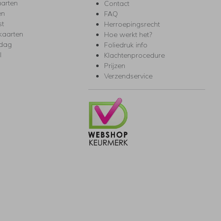
arten
Contact
en
FAQ
st
Herroepingsrecht
kaarten
Hoe werkt het?
rdag
Foliedruk info
l
Klachtenprocedure
Prijzen
Verzendservice