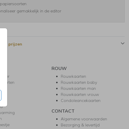
papiersoorten
naliseer gemakkelijk in de editor
 en prijzen
ROUW
hower
Rouwkaarten
kaarten
Rouwkaarten baby
nie
Rouwkaarten man
l
Rouwkaarten vrouw
gd
Condoleancekaarten
ea
CONTACT
warming
m
Algemene voorwaarden
eestje
Bezorging & levertijd