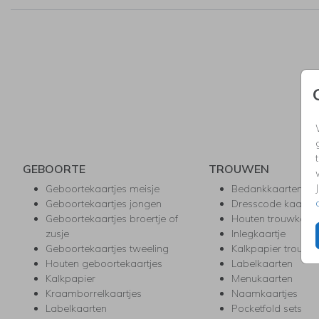
GEBOORTE
TROUWEN
Geboortekaartjes meisje
Bedankkaarten
Geboortekaartjes jongen
Dresscode kaartje
Geboortekaartjes broertje of
Houten trouwkaar
zusje
Inlegkaartje
Geboortekaartjes tweeling
Kalkpapier trouwk
Houten geboortekaartjes
Labelkaarten
Kalkpapier
Menukaarten
Kraamborrelkaartjes
Naamkaartjes
Labelkaarten
Pocketfold sets