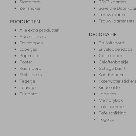
Stansvorm
RSVP kaartjes
Zelf maken
Save the Date kaa
Trouwkaarten
Trouwkaartensets
PRODUCTEN
Alle extra producten
DECORATIE
Adresstickers
Enveloppen
Bruiloftsbord
Labeltjes
Enveloppendoos
Paperclips
Gastenboek
Poster
Geloftenboekje
Raambord
Getuige kaart
Sluitstickers
Kaarthouders
Tegeltje
Katerwater sticker
Touwtjes
Kinderakte
Tuinbord
Labeltjes
Memorybox
Tafelnummer
Tafelschikking
Tegeltje