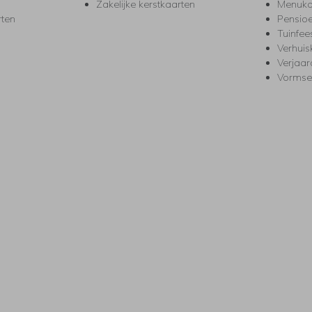
Zakelijke kerstkaarten
Menuka
rten
Pensio
Tuinfee
Verhuis
Verjaa
Vormse
s