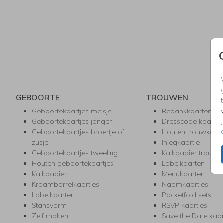
GEBOORTE
TROUWEN
Geboortekaartjes meisje
Bedankkaarten
Geboortekaartjes jongen
Dresscode kaartje
Geboortekaartjes broertje of
Houten trouwkaar
zusje
Inlegkaartje
Geboortekaartjes tweeling
Kalkpapier trouwk
Houten geboortekaartjes
Labelkaarten
Kalkpapier
Menukaarten
Kraamborrelkaartjes
Naamkaartjes
Labelkaarten
Pocketfold sets
Stansvorm
RSVP kaartjes
Zelf maken
Save the Date kaa