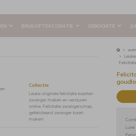
EN
BRUILOFTDECORATIE
GEBOORTE
JU
wen
Leuke 
Felicita
Felici
goudlo
Collectie
 en
Leuke originele felicitatie kaarten
zwanger maken en versturen
online. Felicitatie zwangerschap,
gefeliciteerd zwanger kaart
maken!
Comb
Luxe 
Perso