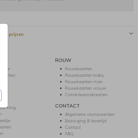
 en prijzen
ROUW
hower
Rouwkaarten
kaarten
Rouwkaarten baby
nie
Rouwkaarten man
l
Rouwkaarten vrouw
gd
Condoleancekaarten
ea
CONTACT
warming
m
Algemene voorwaarden
eestje
Bezorging & levertijd
arten
Contact
en
FAQ