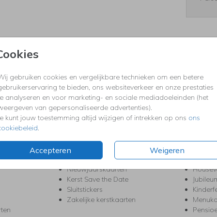
Cookies
Formaten
Wij gebruiken cookies en vergelijkbare technieken om een betere
gebruikerservaring te bieden, ons websiteverkeer en onze prestaties
KERST
FEEST
te analyseren en voor marketing- en sociale mediadoeleinden (het
weergeven van gepersonaliseerde advertenties).
Kerstkaarten
Babys
Je kunt jouw toestemming altijd wijzigen of intrekken op ons
ons
s
Kerstborrel uitnodigingen
Bedank
cookiebeleid
.
ten
Kerstdiner uitnodigingen
Commu
Kerstmenukaarten
Doopse
aarten
Kerst trouwkaarten
Geslaa
Accepteren
Weigeren
Kerst-verhuiskaarten
High T
Nieuwjaarskaarten
House
Kerst Save the Date
Jubileu
Sluitstickers
Kinderf
Zakelijke kerstkaarten
Menuka
rten
Pensio