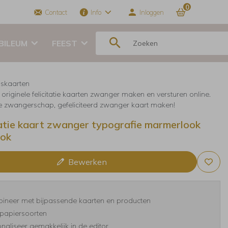
0
Contact
Info
Inloggen
BILEUM
FEEST
skaarten
originele felicitatie kaarten zwanger maken en versturen online.
tie zwangerschap, gefeliciteerd zwanger kaart maken!
tatie kaart zwanger typografie marmerlook
ok
Bewerken
ineer met bijpassende kaarten en producten
papiersoorten
naliseer gemakkelijk in de editor