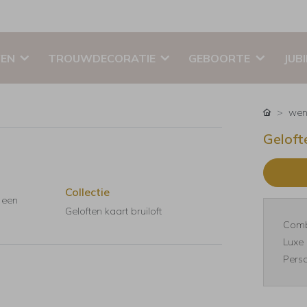
EN
TROUWDECORATIE
GEBOORTE
JUB
wen
Geloft
Collectie
n een
Geloften kaart bruiloft
Comb
Luxe 
Perso