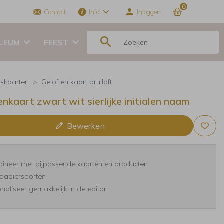
0
Contact
Info
Inloggen
ILEUM
FEEST
skaarten
Geloften kaart bruiloft
enkaart zwart wit sierlijke initialen naam
Bewerken
ineer met bijpassende kaarten en producten
papiersoorten
naliseer gemakkelijk in de editor