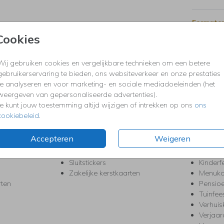
Formaten
Cookies
Wij gebruiken cookies en vergelijkbare technieken om een betere
KERST
FEEST
gebruikerservaring te bieden, ons websiteverkeer en onze prestaties
Kerstkaarten
Babys
te analyseren en voor marketing- en sociale mediadoeleinden (het
s
Kerstborrel uitnodigingen
Bedank
weergeven van gepersonaliseerde advertenties).
ten
Kerstdiner uitnodigingen
Commu
Je kunt jouw toestemming altijd wijzigen of intrekken op ons
ons
Kerstmenukaarten
Doopse
cookiebeleid
.
aarten
Kerst trouwkaarten
Geslaa
Kerst-verhuiskaarten
High T
Accepteren
Weigeren
Nieuwjaarskaarten
House
Kerst Save the Date
Jubileu
Sluitstickers
Kinderf
Zakelijke kerstkaarten
Menuka
rten
Pensio
Tuinfee
Verhuis
Verjaa