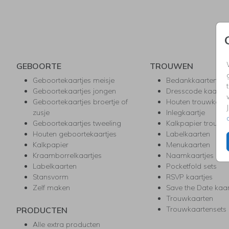
GEBOORTE
TROUWEN
Geboortekaartjes meisje
Bedankkaarten
Geboortekaartjes jongen
Dresscode kaartje
Geboortekaartjes broertje of
Houten trouwkaar
zusje
Inlegkaartje
Geboortekaartjes tweeling
Kalkpapier trouwk
Houten geboortekaartjes
Labelkaarten
Kalkpapier
Menukaarten
Kraamborrelkaartjes
Naamkaartjes
Labelkaarten
Pocketfold sets
Stansvorm
RSVP kaartjes
Zelf maken
Save the Date kaa
Trouwkaarten
Trouwkaartensets
PRODUCTEN
Alle extra producten