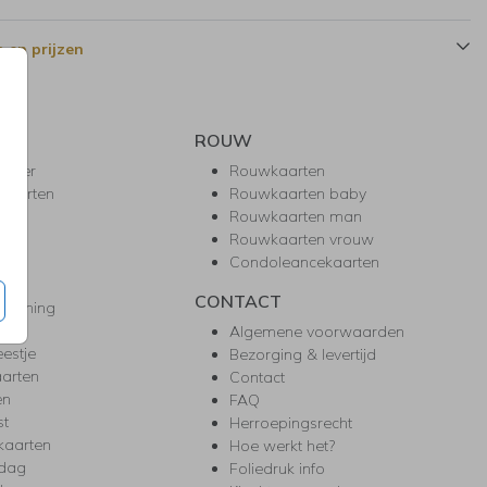
 en prijzen
ROUW
hower
Rouwkaarten
kaarten
Rouwkaarten baby
nie
Rouwkaarten man
l
Rouwkaarten vrouw
gd
Condoleancekaarten
ea
CONTACT
warming
m
Algemene voorwaarden
eestje
Bezorging & levertijd
arten
Contact
en
FAQ
st
Herroepingsrecht
kaarten
Hoe werkt het?
rdag
Foliedruk info