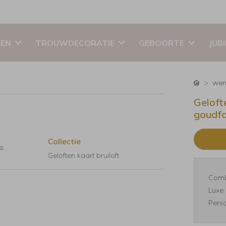
EN
TROUWDECORATIE
GEBOORTE
JUB
wen
Geloft
goudfo
Collectie
e.
Geloften kaart bruiloft
Comb
Luxe 
Perso