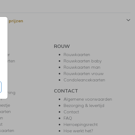
 en prijzen
ROUW
hower
Rouwkaarten
kaarten
Rouwkaarten baby
nie
Rouwkaarten man
l
Rouwkaarten vrouw
gd
Condoleancekaarten
ea
CONTACT
warming
m
Algemene voorwaarden
eestje
Bezorging & levertijd
arten
Contact
en
FAQ
st
Herroepingsrecht
kaarten
Hoe werkt het?