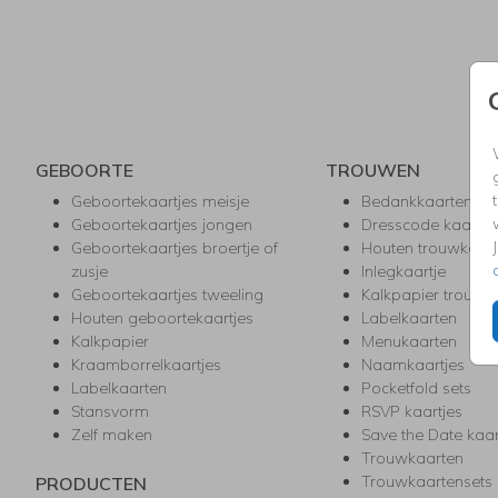
GEBOORTE
TROUWEN
Geboortekaartjes meisje
Bedankkaarten
Geboortekaartjes jongen
Dresscode kaartje
Geboortekaartjes broertje of
Houten trouwkaar
zusje
Inlegkaartje
Geboortekaartjes tweeling
Kalkpapier trouwk
Houten geboortekaartjes
Labelkaarten
Kalkpapier
Menukaarten
Kraamborrelkaartjes
Naamkaartjes
Labelkaarten
Pocketfold sets
Stansvorm
RSVP kaartjes
Zelf maken
Save the Date kaa
Trouwkaarten
Trouwkaartensets
PRODUCTEN