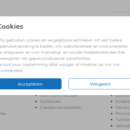
Formaten
Cookies
Wij gebruiken cookies en vergelijkbare technieken om een betere
KERST
FEEST
gebruikerservaring te bieden, ons websiteverkeer en onze prestaties
te analyseren en voor marketing- en sociale mediadoeleinden (het
Kerstkaarten
Babys
weergeven van gepersonaliseerde advertenties).
s
Kerstborrel uitnodigingen
Bedank
Je kunt jouw toestemming altijd wijzigen of intrekken op ons
ons
ten
Kerstdiner uitnodigingen
Commu
cookiebeleid
.
Kerstmenukaarten
Doopse
aarten
Kerst trouwkaarten
Geslaa
Kerst-verhuiskaarten
High T
Accepteren
Weigeren
Nieuwjaarskaarten
House
Kerst Save the Date
Jubileu
Sluitstickers
Kinderf
Zakelijke kerstkaarten
Menuka
rten
Pensio
Tuinfee
Verhuis