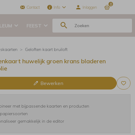
0
Contact
Info
Inloggen
ILEUM
FEEST
skaarten
Geloften kaart bruiloft
enkaart huwelijk groen krans bladeren
lie
Bewerken
ineer met bijpassende kaarten en producten
papiersoorten
naliseer gemakkelijk in de editor