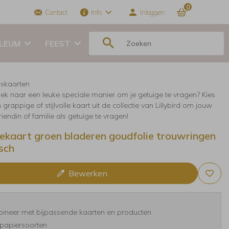
0
Contact
Info
Inloggen
ILEUM
FEEST
skaarten
ek naar een leuke speciale manier om je getuige te vragen? Kies
grappige of stijlvolle kaart uit de collectie van Lillybird om jouw
riendin of familie als getuige te vragen!
ekaart groen bladeren goudfolie trouwringen
sch
Bewerken
ineer met bijpassende kaarten en producten
papiersoorten