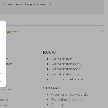
naliseer gemakkelijk in de editor
 en prijzen
ROUW
hower
Rouwkaarten
kaarten
Rouwkaarten baby
nie
Rouwkaarten man
l
Rouwkaarten vrouw
gd
Condoleancekaarten
ea
CONTACT
warming
m
Algemene voorwaarden
eestje
Bezorging & levertijd
arten
Contact