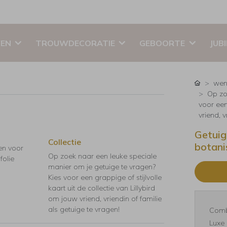
EN
TROUWDECORATIE
GEBOORTE
JUB
wen
Op zo
voor een 
vriend, v
Getuig
Collectie
botani
en voor
Op zoek naar een leuke speciale
folie
manier om je getuige te vragen?
Kies voor een grappige of stijlvolle
kaart uit de collectie van Lillybird
om jouw vriend, vriendin of familie
als getuige te vragen!
Comb
Luxe 