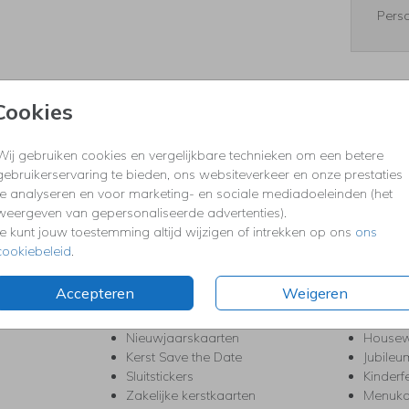
Perso
Cookies
Formaten
Wij gebruiken cookies en vergelijkbare technieken om een betere
gebruikerservaring te bieden, ons websiteverkeer en onze prestaties
te analyseren en voor marketing- en sociale mediadoeleinden (het
KERST
FEEST
weergeven van gepersonaliseerde advertenties).
Kerstkaarten
Babys
Je kunt jouw toestemming altijd wijzigen of intrekken op ons
ons
s
Kerstborrel uitnodigingen
Bedank
cookiebeleid
.
ten
Kerstdiner uitnodigingen
Commu
Kerstmenukaarten
Doopse
Accepteren
Weigeren
aarten
Kerst trouwkaarten
Geslaa
Kerst-verhuiskaarten
High T
Nieuwjaarskaarten
House
Kerst Save the Date
Jubileu
Sluitstickers
Kinderf
Zakelijke kerstkaarten
Menuka