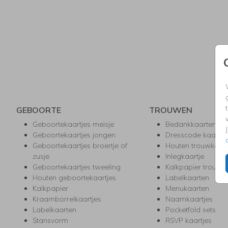
GEBOORTE
TROUWEN
Geboortekaartjes meisje
Bedankkaarten
Geboortekaartjes jongen
Dresscode kaartje
Geboortekaartjes broertje of
Houten trouwkaar
zusje
Inlegkaartje
Geboortekaartjes tweeling
Kalkpapier trouwk
Houten geboortekaartjes
Labelkaarten
Kalkpapier
Menukaarten
Kraamborrelkaartjes
Naamkaartjes
Labelkaarten
Pocketfold sets
Stansvorm
RSVP kaartjes