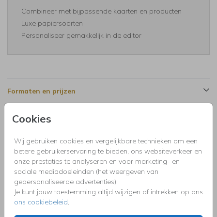
Combineer met bijpassende kaarten en producten
Luxe papiersoorten
Personaliseer gemakkelijk in de editor
Formaten en prijzen
Cookies
Productinformatie
Wij gebruiken cookies en vergelijkbare technieken om een
betere gebruikerservaring te bieden, ons websiteverkeer en
Omschrijving
onze prestaties te analyseren en voor marketing- en
Stijlvolle zakelijke kerstborrel uitnodiging blauw met
sociale mediadoeleinden (het weergeven van
goudfolie.
gepersonaliseerde advertenties).
Je kunt jouw toestemming altijd wijzigen of intrekken op ons
Collectie
ons cookiebeleid
.
Het is onwijs leuk om persoonlijke originele kerstkaarten te