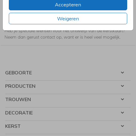
Accepteren
sturen. Als je creatief bent kun je met behulp van onze editor
zelf eenvoudig een kerstkaart ontwerpen. In onze tool vind je
alles wat je nodig hebt. Natuurlijk kun je er ook voor kiezen om
Weigeren
een kerstkaart te kiezen uit onze ruime collectie kerstkaarten.
Heb je speciale wensen voor het ontwerp van de kerstkaart?
Neem dan gerust contact op, want er is heel veel mogelijk.
GEBOORTE
PRODUCTEN
TROUWEN
DECORATIE
KERST