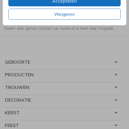
Accepteren
zelf eenvoudig een kerstkaart ontwerpen. In onze tool vind je
alles wat je nodig hebt. Natuurlijk kun je er ook voor kiezen om
Weigeren
een kerstkaart te kiezen uit onze ruime collectie kerstkaarten.
Heb je speciale wensen voor het ontwerp van de kerstkaart?
Neem dan gerust contact op, want er is heel veel mogelijk.
GEBOORTE
PRODUCTEN
TROUWEN
DECORATIE
KERST
FEEST