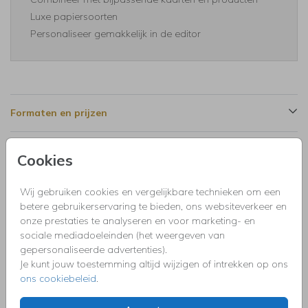
Luxe papiersoorten
Personaliseer gemakkelijk in de editor
Formaten en prijzen
Cookies
Productinformatie
Wij gebruiken cookies en vergelijkbare technieken om een
Omschrijving
betere gebruikerservaring te bieden, ons websiteverkeer en
Kerstkaart met huisjes en houtprint. Pas de oranje kleur
onze prestaties te analyseren en voor marketing- en
eenvoudig zelf aan.
sociale mediadoeleinden (het weergeven van
gepersonaliseerde advertenties).
Je kunt jouw toestemming altijd wijzigen of intrekken op ons
Collectie
ons cookiebeleid
.
Het is onwijs leuk om persoonlijke originele kerstkaarten te
sturen. Als je creatief bent kun je met behulp van onze editor