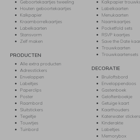
Geboortekaartjes tweeling
Kalkpapier trouwk
Houten geboortekaartjes
Labelkaarten
Kalkpapier
Menukaarten
Kraamborrelkaartjes
Naamkaartjes
Labelkaarten
Pocketfold sets
Stansvorm
RSVP kaartjes
Zelf maken
Save the Date kaa
Trouwkaarten
Trouwkaartensets
PRODUCTEN
Alle extra producten
DECORATIE
Adresstickers
Enveloppen
Bruiloftsbord
Labeltjes
Enveloppendoos
Paperclips
Gastenboek
Poster
Geloftenboekje
Raambord
Getuige kaart
Sluitstickers
Kaarthouders
Tegeltje
Katerwater sticker
Touwtjes
Kinderakte
Tuinbord
Labeltjes
Memorybox