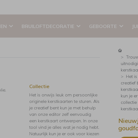
EN
BRUILOFTDECORATIE
GEBOORTE
JU
Trouw
uitnodig
kerstkaar
Het is
creatief
Collectie
kerstkaar
ie.
Het is onwijs leuk om persoonlijke
kun je e
originele kerstkaarten te sturen. Als
collecti
je creatief bent kun je met behulp
kerstkaa
van onze editor zelf eenvoudig
Nieuwj
een kerstkaart ontwerpen. In onze
goudfo
tool vind je alles wat je nodig hebt.
Natuurlijk kun je er ook voor kiezen