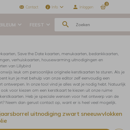
0
Contact
Info
Inloggen
BILEUM
FEEST
kaarten, Save the Date kaarten, menukaarten, bedankkaarten,
ingen, verhuiskaarten, housewarming uitnodigingen en
ten van Lillybird
 onwijs leuk om persoonlijke originele kerstkaarten te sturen. Als je
 bent kun je met behulp van onze editor zelf eenvoudig een
t ontwerpen. In onze tool vind je alles wat je nodig hebt. Natuurlijk
r ook voor kiezen om een kerstkaart te kiezen uit onze ruime
e kerstkaarten. Heb je speciale wensen voor het ontwerp van de
rt? Neem dan gerust contact op, want er is heel veel mogelijk.
aarsborrel uitnodiging zwart sneeuwvlokken
lie