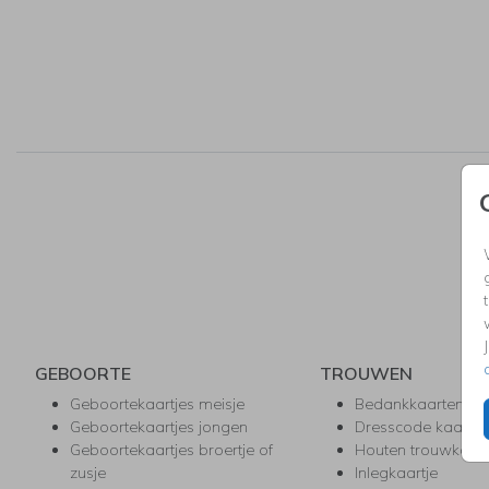
GEBOORTE
TROUWEN
Geboortekaartjes meisje
Bedankkaarten
Geboortekaartjes jongen
Dresscode kaartje
Geboortekaartjes broertje of
Houten trouwkaar
zusje
Inlegkaartje