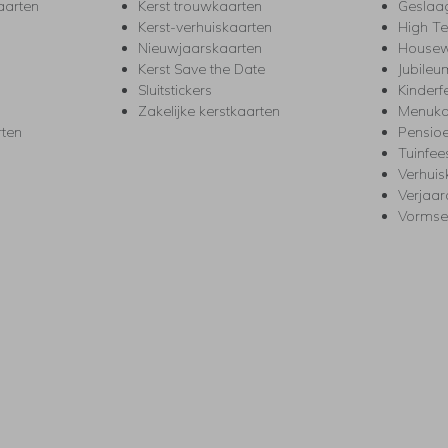
aarten
Kerst trouwkaarten
Geslaa
Kerst-verhuiskaarten
High T
Nieuwjaarskaarten
House
Kerst Save the Date
Jubileu
Sluitstickers
Kinderf
Zakelijke kerstkaarten
Menuka
rten
Pensio
Tuinfee
Verhuis
Verjaa
Vormse
s