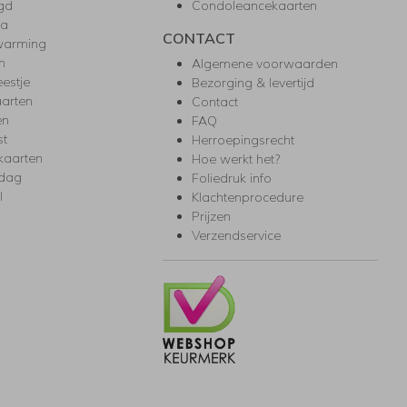
gd
Condoleancekaarten
ea
CONTACT
warming
m
Algemene voorwaarden
eestje
Bezorging & levertijd
arten
Contact
en
FAQ
st
Herroepingsrecht
kaarten
Hoe werkt het?
rdag
Foliedruk info
l
Klachtenprocedure
Prijzen
Verzendservice