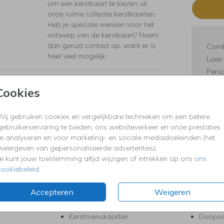
om een kerstkaart te kiezen uit
onze ruime collectie kerstkaarten.
Heb je speciale wensen voor het
ontwerp van de kerstkaart? Neem
dan gerust contact op, want er is
Comb
heel veel mogelijk.
Luxe 
Perso
Cookies
Wij gebruiken cookies en vergelijkbare technieken om een betere
gebruikerservaring te bieden, ons websiteverkeer en onze prestaties
Formaten
te analyseren en voor marketing- en sociale mediadoeleinden (het
weergeven van gepersonaliseerde advertenties).
Je kunt jouw toestemming altijd wijzigen of intrekken op ons
ons
cookiebeleid
.
KERST
FEEST
Kerstkaarten
Babys
Accepteren
Weigeren
s
Kerstborrel uitnodigingen
Bedank
ten
Kerstdiner uitnodigingen
Commu
Kerstmenukaarten
Doopse