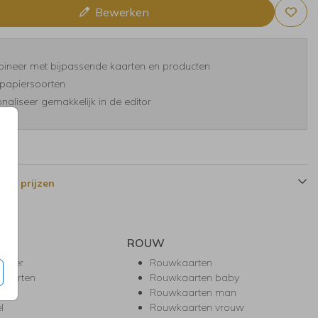
Bewerken
ineer met bijpassende kaarten en producten
papiersoorten
naliseer gemakkelijk in de editor
 en prijzen
ROUW
hower
Rouwkaarten
kaarten
Rouwkaarten baby
nie
Rouwkaarten man
l
Rouwkaarten vrouw