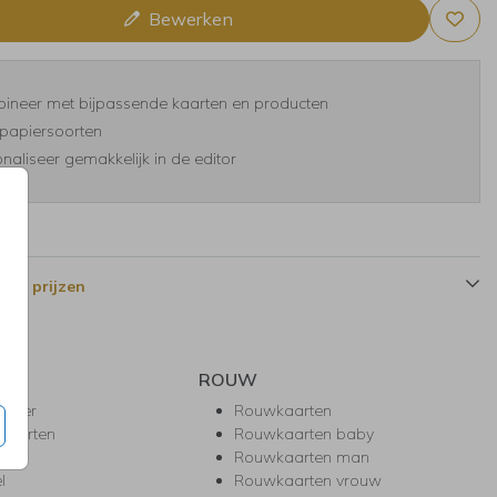
Bewerken
ineer met bijpassende kaarten en producten
papiersoorten
naliseer gemakkelijk in de editor
 en prijzen
ROUW
hower
Rouwkaarten
kaarten
Rouwkaarten baby
nie
Rouwkaarten man
l
Rouwkaarten vrouw