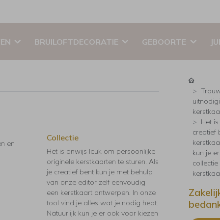
EN
BRUILOFTDECORATIE
GEBOORTE
JU
Trouw
uitnodig
kerstkaar
Het is
creatief
Collectie
kerstkaar
en en
Het is onwijs leuk om persoonlijke
kun je e
originele kerstkaarten te sturen. Als
collecti
je creatief bent kun je met behulp
kerstkaa
van onze editor zelf eenvoudig
Zakeli
een kerstkaart ontwerpen. In onze
bedan
tool vind je alles wat je nodig hebt.
Natuurlijk kun je er ook voor kiezen