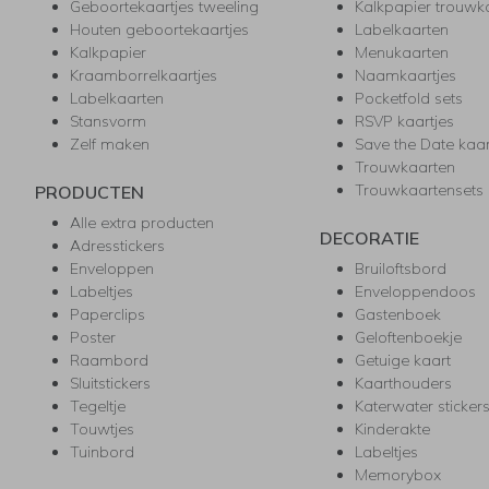
Geboortekaartjes tweeling
Kalkpapier trouwk
Houten geboortekaartjes
Labelkaarten
Kalkpapier
Menukaarten
Kraamborrelkaartjes
Naamkaartjes
Labelkaarten
Pocketfold sets
Stansvorm
RSVP kaartjes
Zelf maken
Save the Date kaa
Trouwkaarten
Trouwkaartensets
PRODUCTEN
Alle extra producten
DECORATIE
Adresstickers
Enveloppen
Bruiloftsbord
Labeltjes
Enveloppendoos
Paperclips
Gastenboek
Poster
Geloftenboekje
Raambord
Getuige kaart
Sluitstickers
Kaarthouders
Tegeltje
Katerwater sticker
Touwtjes
Kinderakte
Tuinbord
Labeltjes
Memorybox