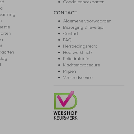
gd
Condoleancekaarten
ea
CONTACT
warming
m
Algemene voorwaarden
eestje
Bezorging & levertijd
arten
Contact
en
FAQ
st
Herroepingsrecht
kaarten
Hoe werkt het?
rdag
Foliedruk info
l
Klachtenprocedure
Prijzen
Verzendservice