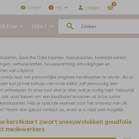
0
Contact
Info
Inloggen
BILEUM
FEEST
kaarten, Save the Date kaarten, menukaarten, bedankkaarten,
ingen, verhuiskaarten, housewarming uitnodigingen en
ten van Lillybird
 onwijs leuk om persoonlijke originele kerstkaarten te sturen. Als je
 bent kun je met behulp van onze editor zelf eenvoudig een
t ontwerpen. In onze tool vind je alles wat je nodig hebt. Natuurlijk
r ook voor kiezen om een kerstkaart te kiezen uit onze ruime
e kerstkaarten. Heb je speciale wensen voor het ontwerp van de
rt? Neem dan gerust contact op, want er is heel veel mogelijk.
jke kerstkaart zwart sneeuwvlokken goudfolie
kt medewerkers