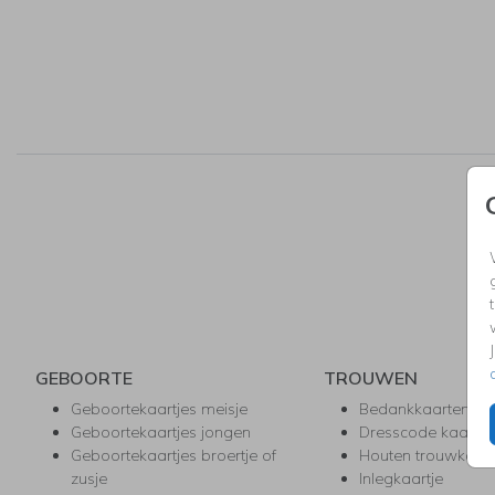
GEBOORTE
TROUWEN
Geboortekaartjes meisje
Bedankkaarten
Geboortekaartjes jongen
Dresscode kaartje
Geboortekaartjes broertje of
Houten trouwkaar
zusje
Inlegkaartje