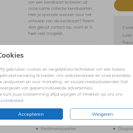
om een kerstkaart te kiezen uit
onze ruime collectie kerstkaarten.
Heb je speciale wensen voor het
ontwerp van de kerstkaart? Neem
dan gerust contact op, want er is
Comb
heel veel mogelijk.
Luxe 
Perso
Cookies
Wij gebruiken cookies en vergelijkbare technieken om een betere
gebruikerservaring te bieden, ons websiteverkeer en onze prestaties
Formaten
te analyseren en voor marketing- en sociale mediadoeleinden (het
weergeven van gepersonaliseerde advertenties).
Je kunt jouw toestemming altijd wijzigen of intrekken op ons
ons
cookiebeleid
.
KERST
FEEST
Kerstkaarten
Babys
Accepteren
Weigeren
s
Kerstborrel uitnodigingen
Bedank
ten
Kerstdiner uitnodigingen
Commu
Kerstmenukaarten
Doopse