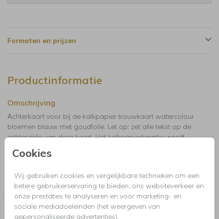
Formaten en prijzen
Productinformatie
Omschrijving
Achterkaart voor bij de kalkpapier trouwkaart watercolour
bloemen blauw met goudfolie. Let op: zet alle tekst op de
achter­zijde van deze kaart. Het kalk­papierkaartje wordt
namelijk op de voorzijde van deze kaart bevestigd.
Cookies
Collectie
Wij gebruiken cookies en vergelijkbare technieken om een
betere gebruikerservaring te bieden, ons websiteverkeer en
Trouwkaarten, Save the Date, menukaarten en bedankkaartjes
onze prestaties te analyseren en voor marketing- en
sociale mediadoeleinden (het weergeven van
Nog meer in deze stijl voor jou
gepersonaliseerde advertenties).