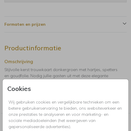
Formaten en prijzen
Productinformatie
Omschrijving
Stijlvolle kerst trouwkaart donkergroen met hartjes, spetters
en goudfolie. Nodig jullie gasten uit met deze elegante
trouwkaart!
Cookies
Collectie
Wij gebruiken cookies en vergelijkbare technieken om een
Trouwkaarten, Save the Date, menukaarten en bedankkaartjes
betere gebruikerservaring te bieden, ons websiteverkeer en
onze prestaties te analyseren en voor marketing- en
sociale mediadoeleinden (het weergeven van
Nog meer in deze stijl voor jou
gepersonaliseerde advertenties).