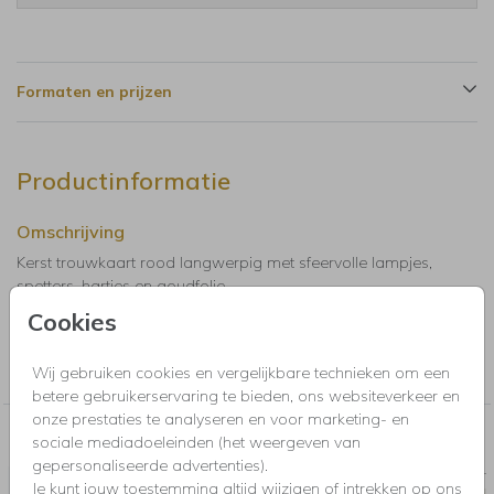
Formaten en prijzen
Productinformatie
Omschrijving
Kerst trouwkaart rood langwerpig met sfeervolle lampjes,
spetters, hartjes en goudfolie.
Cookies
Collectie
Wij gebruiken cookies en vergelijkbare technieken om een
Trouwkaarten, Save the Date, menukaarten en bedankkaartjes
betere gebruikerservaring te bieden, ons websiteverkeer en
onze prestaties te analyseren en voor marketing- en
Nog meer in deze stijl voor jou
sociale mediadoeleinden (het weergeven van
gepersonaliseerde advertenties).
LABELTJE
SLUIT
Je kunt jouw toestemming altijd wijzigen of intrekken op ons