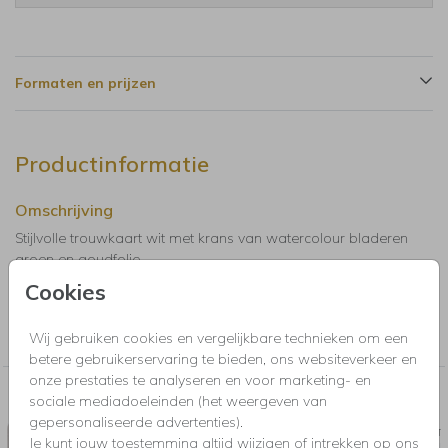
Formaten en prijzen
Productinformatie
Omschrijving
Stijlvolle trouwkaart wit met krans van watercolour bladeren
groen en goudfolie.
Cookies
Collectie
Wij gebruiken cookies en vergelijkbare technieken om een
Trouwkaarten, Save the Date, menukaarten en bedankkaartjes
betere gebruikerservaring te bieden, ons websiteverkeer en
onze prestaties te analyseren en voor marketing- en
Nog meer in deze stijl voor jou
sociale mediadoeleinden (het weergeven van
gepersonaliseerde advertenties).
INLEGKAART CALCO
SAVE T
Je kunt jouw toestemming altijd wijzigen of intrekken op ons