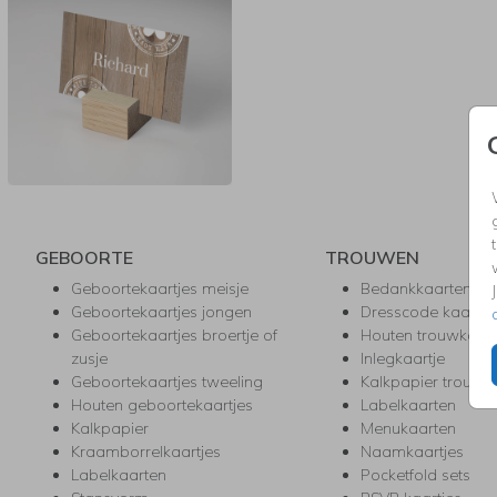
GEBOORTE
TROUWEN
Geboortekaartjes meisje
Bedankkaarten
Geboortekaartjes jongen
Dresscode kaartje
Geboortekaartjes broertje of
Houten trouwkaar
zusje
Inlegkaartje
Geboortekaartjes tweeling
Kalkpapier trouwk
Houten geboortekaartjes
Labelkaarten
Kalkpapier
Menukaarten
Kraamborrelkaartjes
Naamkaartjes
Labelkaarten
Pocketfold sets