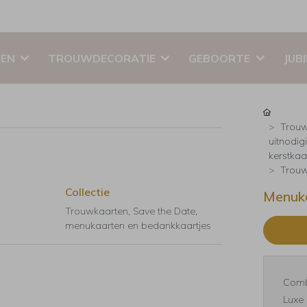
EN
TROUWDECORATIE
GEBOORTE
JUB
Trouw
uitnodig
kerstkaar
Trouw
Collectie
Menuka
Trouwkaarten, Save the Date,
menukaarten en bedankkaartjes
Comb
Luxe 