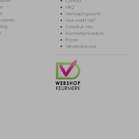
arten
Contact
en
FAQ
st
Herroepingsrecht
kaarten
Hoe werkt het?
rdag
Foliedruk info
l
Klachtenprocedure
Prijzen
Verzendservice