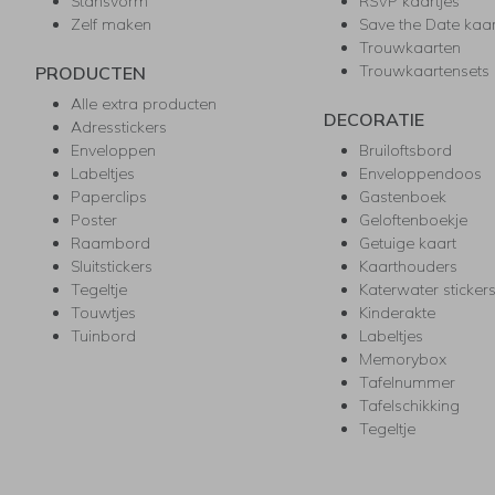
Stansvorm
RSVP kaartjes
Zelf maken
Save the Date kaa
Trouwkaarten
Trouwkaartensets
PRODUCTEN
Alle extra producten
DECORATIE
Adresstickers
Enveloppen
Bruiloftsbord
Labeltjes
Enveloppendoos
Paperclips
Gastenboek
Poster
Geloftenboekje
Raambord
Getuige kaart
Sluitstickers
Kaarthouders
Tegeltje
Katerwater sticker
Touwtjes
Kinderakte
Tuinbord
Labeltjes
Memorybox
Tafelnummer
Tafelschikking
Tegeltje