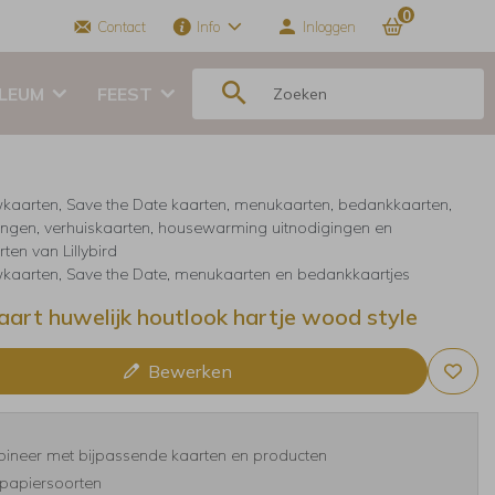
0
Contact
Info
Inloggen
ILEUM
FEEST
kaarten, Save the Date kaarten, menukaarten, bedankkaarten,
ingen, verhuiskaarten, housewarming uitnodigingen en
ten van Lillybird
kaarten, Save the Date, menukaarten en bedankkaartjes
art huwelijk houtlook hartje wood style
Bewerken
ineer met bijpassende kaarten en producten
papiersoorten