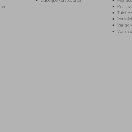
Zakelijke kerstkaarten
Menuka
rten
Pensio
Tuinfee
Verhuis
Verjaa
Vormse
s