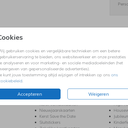
Perso
Cookies
Formaten
Wij gebruiken cookies en vergelijkbare technieken om een betere
gebruikerservaring te bieden, ons websiteverkeer en onze prestaties
te analyseren en voor marketing- en sociale mediadoeleinden (het
KERST
FEEST
weergeven van gepersonaliseerde advertenties).
Kerstkaarten
Babys
Je kunt jouw toestemming altijd wijzigen of intrekken op ons
ons
s
Kerstborrel uitnodigingen
Bedank
cookiebeleid
.
ten
Kerstdiner uitnodigingen
Commu
Kerstmenukaarten
Doopse
Accepteren
Weigeren
aarten
Kerst trouwkaarten
Geslaa
Kerst-verhuiskaarten
High T
Nieuwjaarskaarten
House
Kerst Save the Date
Jubileu
Sluitstickers
Kinderf