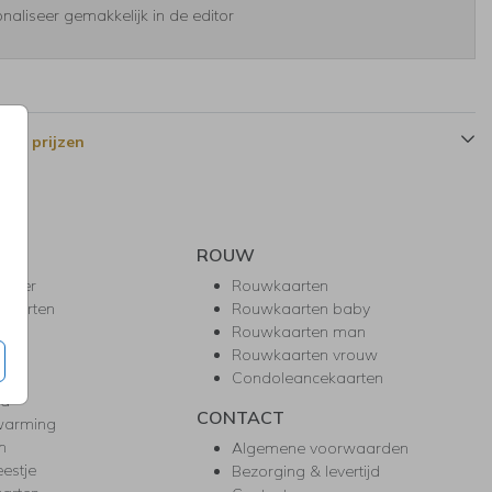
naliseer gemakkelijk in de editor
 en prijzen
ROUW
hower
Rouwkaarten
kaarten
Rouwkaarten baby
nie
Rouwkaarten man
l
Rouwkaarten vrouw
gd
Condoleancekaarten
ea
CONTACT
warming
m
Algemene voorwaarden
eestje
Bezorging & levertijd