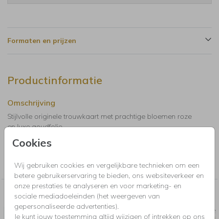
Formaten en prijzen
Productinformatie
Omschrijving
Stijlvolle originele trouwkaart met prachtige bloemen roze
en luxe goudfolie.
Cookies
Collectie
Wij gebruiken cookies en vergelijkbare technieken om een
Trouwkaarten, Save the Date, menukaarten en bedankkaartjes
betere gebruikerservaring te bieden, ons websiteverkeer en
onze prestaties te analyseren en voor marketing- en
Nog meer in deze stijl voor jou
sociale mediadoeleinden (het weergeven van
gepersonaliseerde advertenties).
SAVE THE DATE
SLUITS
Je kunt jouw toestemming altijd wijzigen of intrekken op ons