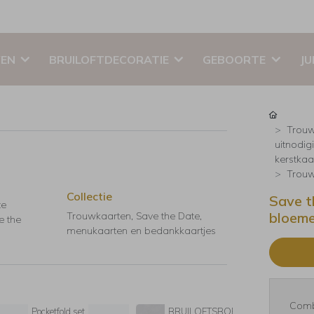
EN
BRUILOFTDECORATIE
GEBOORTE
JU
Trouw
uitnodig
kerstkaar
Trouw
Collectie
Save t
te
bloeme
Trouwkaarten, Save the Date,
e the
menukaarten en bedankkaartjes
Comb
Pocketfold set
BRUILOFTSBORD