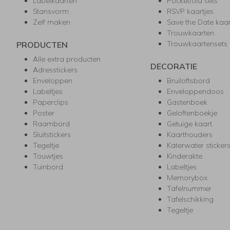
Labelkaarten
Pocketfold sets
Stansvorm
RSVP kaartjes
Zelf maken
Save the Date kaa
Trouwkaarten
Trouwkaartensets
PRODUCTEN
Alle extra producten
DECORATIE
Adresstickers
Enveloppen
Bruiloftsbord
Labeltjes
Enveloppendoos
Paperclips
Gastenboek
Poster
Geloftenboekje
Raambord
Getuige kaart
Sluitstickers
Kaarthouders
Tegeltje
Katerwater sticker
Touwtjes
Kinderakte
Tuinbord
Labeltjes
Memorybox
Tafelnummer
Tafelschikking
Tegeltje