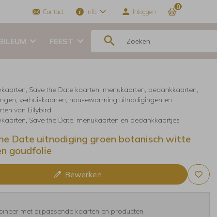
0
Contact
Info
Inloggen
BILEUM
FEEST
kaarten, Save the Date kaarten, menukaarten, bedankkaarten,
ingen, verhuiskaarten, housewarming uitnodigingen en
ten van Lillybird
kaarten, Save the Date, menukaarten en bedankkaartjes
he Date uitnodiging groen botanisch witte
n goudfolie
Bewerken
ineer met bijpassende kaarten en producten
NAAMKAARTJES
GASTENBOEK