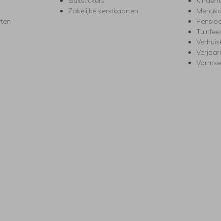
Sluitstickers
Kinderf
Zakelijke kerstkaarten
Menuka
rten
Pensio
Tuinfee
Verhuis
Verjaa
Vormse
s