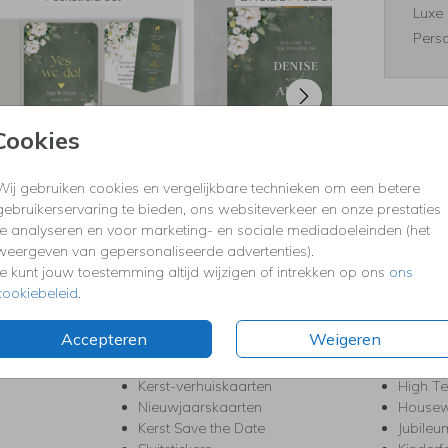
Luxe 
Perso
Cookies
Formaten
Wij gebruiken cookies en vergelijkbare technieken om een betere
gebruikerservaring te bieden, ons websiteverkeer en onze prestaties
te analyseren en voor marketing- en sociale mediadoeleinden (het
weergeven van gepersonaliseerde advertenties).
KERST
FEEST
Je kunt jouw toestemming altijd wijzigen of intrekken op ons
ons
Kerstkaarten
Babys
cookiebeleid
.
s
Kerstborrel uitnodigingen
Bedank
ten
Kerstdiner uitnodigingen
Commu
Accepteren
Weigeren
Kerstmenukaarten
Doopse
aarten
Kerst trouwkaarten
Geslaa
Kerst-verhuiskaarten
High T
Nieuwjaarskaarten
House
Kerst Save the Date
Jubileu