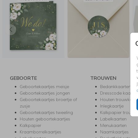
GEBOORTE
TROUWEN
Geboortekaartjes meisje
Bedankkaarten
Geboortekaartjes jongen
Dresscode kaartje
Geboortekaartjes broertje of
Houten trouwkaar
zusje
Inlegkaartje
Geboortekaartjes tweeling
Kalkpapier trouwk
Houten geboortekaartjes
Labelkaarten
Kalkpapier
Menukaarten
Kraamborrelkaartjes
Naamkaartjes