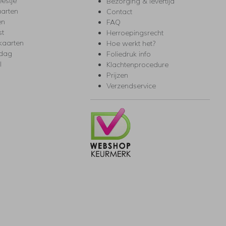
eestje
Bezorging & levertijd
arten
Contact
en
FAQ
st
Herroepingsrecht
kaarten
Hoe werkt het?
rdag
Foliedruk info
l
Klachtenprocedure
Prijzen
Verzendservice