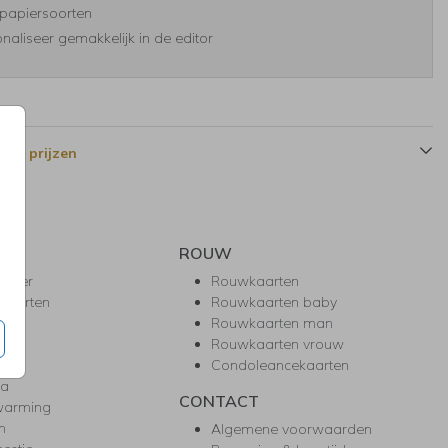
papiersoorten
naliseer gemakkelijk in de editor
 en prijzen
ROUW
hower
Rouwkaarten
kaarten
Rouwkaarten baby
nie
Rouwkaarten man
l
Rouwkaarten vrouw
gd
Condoleancekaarten
ea
CONTACT
warming
m
Algemene voorwaarden