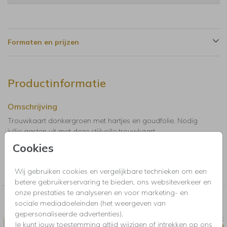
Formaten en prijzen
Productinformatie
Omschrijving
Trouwkaart donkergroen met hartjes en goudfolie. Nodig
jullie gasten uit met deze stijlvolle trouwkaart.
Cookies
Collectie
Wij gebruiken cookies en vergelijkbare technieken om een
Trouwkaarten, Save the Date, menukaarten en bedankkaartjes
betere gebruikerservaring te bieden, ons websiteverkeer en
onze prestaties te analyseren en voor marketing- en
Nog meer in deze stijl voor jou
sociale mediadoeleinden (het weergeven van
gepersonaliseerde advertenties).
SLUITSTICKER
BRUILO
Je kunt jouw toestemming altijd wijzigen of intrekken op ons