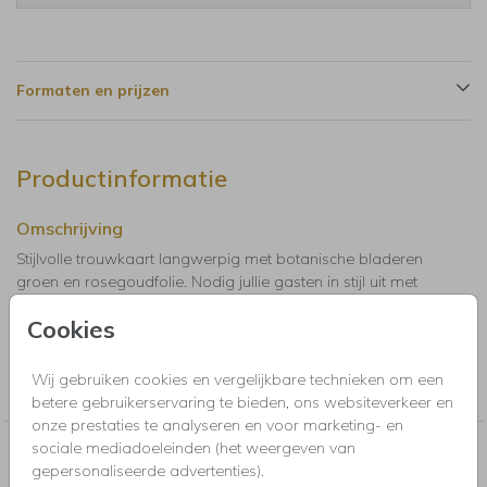
Formaten en prijzen
Productinformatie
Omschrijving
Stijlvolle trouwkaart langwerpig met botanische bladeren
groen en rosegoudfolie. Nodig jullie gasten in stijl uit met
deze mooie trouwkaart.
Cookies
Collectie
Wij gebruiken cookies en vergelijkbare technieken om een
Trouwkaarten, Save the Date, menukaarten en bedankkaartjes
betere gebruikerservaring te bieden, ons websiteverkeer en
onze prestaties te analyseren en voor marketing- en
sociale mediadoeleinden (het weergeven van
Nog meer in deze stijl voor jou
gepersonaliseerde advertenties).