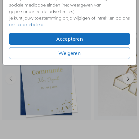
sociale mediadoeleinden (het weergeven van
kerstdiner, pensioen, save the dat, tuinfeest, BBQ of verjaardag.
gepersonaliseerde advertenties).
Je kunt jouw toestemming altijd wijzigen of intrekken op ons
Nog meer in deze stijl voor jou
ons cookiebeleid
.
PAPER
Accepteren
Weigeren