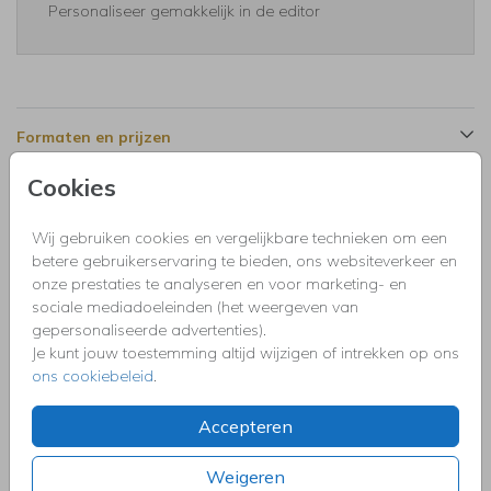
Personaliseer gemakkelijk in de editor
Formaten en prijzen
Cookies
Productinformatie
Wij gebruiken cookies en vergelijkbare technieken om een
betere gebruikerservaring te bieden, ons websiteverkeer en
Omschrijving
onze prestaties te analyseren en voor marketing- en
Bedankkaart communie voor een meisje met roze waterverf
sociale mediadoeleinden (het weergeven van
en goudlook spetters. Geen goudfolie!
gepersonaliseerde advertenties).
Je kunt jouw toestemming altijd wijzigen of intrekken op ons
ons cookiebeleid
.
Collectie
Uitnodigingen kinderfeestje, doopfeest, babyshower,
Accepteren
communie, geslaagd, high tea, housewarming, jubileum,
kerstdiner, pensioen, save the dat, tuinfeest, BBQ of verjaardag.
Weigeren