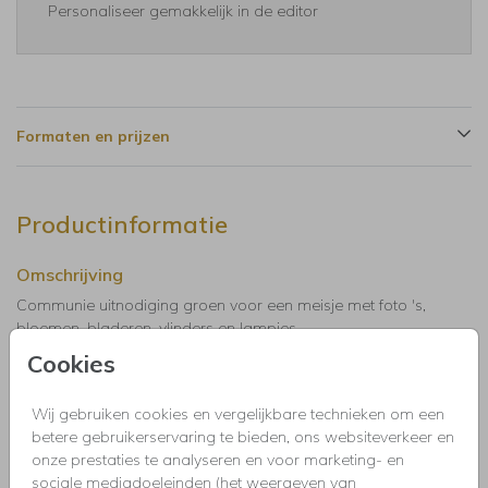
Personaliseer gemakkelijk in de editor
Formaten en prijzen
Productinformatie
Omschrijving
Communie uitnodiging groen voor een meisje met foto 's,
bloemen, bladeren, vlinders en lampjes.
Cookies
Collectie
Wij gebruiken cookies en vergelijkbare technieken om een
Uitnodigingen kinderfeestje, doopfeest, babyshower,
betere gebruikerservaring te bieden, ons websiteverkeer en
communie, geslaagd, high tea, housewarming, jubileum,
onze prestaties te analyseren en voor marketing- en
kerstdiner, pensioen, save the dat, tuinfeest, BBQ of verjaardag.
sociale mediadoeleinden (het weergeven van