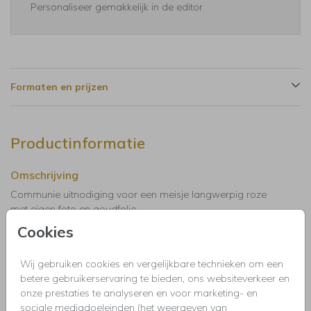
Personaliseer gemakkelijk in de editor
Formaten en prijzen
Productinformatie
Omschrijving
Communie uitnodiging voor een meisje langwerpig roze
met eigen foto en goudfolie.
Cookies
Collectie
Wij gebruiken cookies en vergelijkbare technieken om een
Uitnodigingen kinderfeestje, doopfeest, babyshower,
betere gebruikerservaring te bieden, ons websiteverkeer en
communie, geslaagd, high tea, housewarming, jubileum,
onze prestaties te analyseren en voor marketing- en
kerstdiner, pensioen, save the dat, tuinfeest, BBQ of verjaardag.
sociale mediadoeleinden (het weergeven van