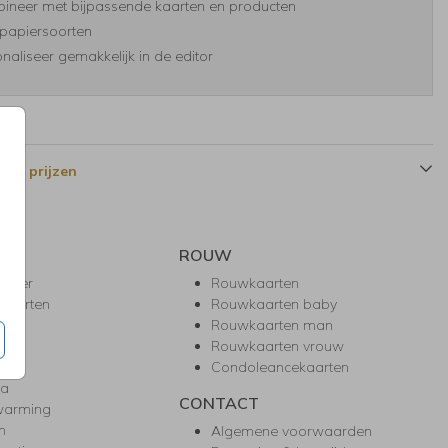
ineer met bijpassende kaarten en producten
papiersoorten
naliseer gemakkelijk in de editor
 en prijzen
ROUW
hower
Rouwkaarten
kaarten
Rouwkaarten baby
nie
Rouwkaarten man
l
Rouwkaarten vrouw
gd
Condoleancekaarten
ea
CONTACT
warming
m
Algemene voorwaarden