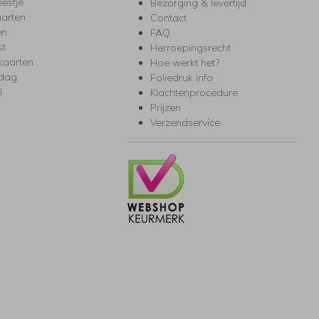
eestje
Bezorging & levertijd
arten
Contact
en
FAQ
st
Herroepingsrecht
kaarten
Hoe werkt het?
rdag
Foliedruk info
l
Klachtenprocedure
Prijzen
Verzendservice