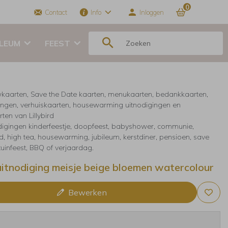
0
Contact
Info
Inloggen
ILEUM
FEEST
kaarten, Save the Date kaarten, menukaarten, bedankkaarten,
ingen, verhuiskaarten, housewarming uitnodigingen en
ten van Lillybird
digingen kinderfeestje, doopfeest, babyshower, communie,
, high tea, housewarming, jubileum, kerstdiner, pensioen, save
 tuinfeest, BBQ of verjaardag.
itnodiging meisje beige bloemen watercolour
Bewerken