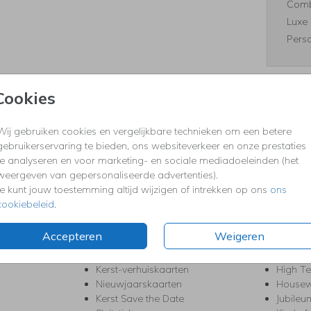
Comb
Luxe 
Perso
Cookies
Formaten
Wij gebruiken cookies en vergelijkbare technieken om een betere
gebruikerservaring te bieden, ons websiteverkeer en onze prestaties
te analyseren en voor marketing- en sociale mediadoeleinden (het
weergeven van gepersonaliseerde advertenties).
KERST
FEEST
Je kunt jouw toestemming altijd wijzigen of intrekken op ons
ons
Kerstkaarten
Babys
cookiebeleid
.
s
Kerstborrel uitnodigingen
Bedank
ten
Kerstdiner uitnodigingen
Commu
Accepteren
Weigeren
Kerstmenukaarten
Doopse
aarten
Kerst trouwkaarten
Geslaa
Kerst-verhuiskaarten
High T
Nieuwjaarskaarten
House
Kerst Save the Date
Jubileu