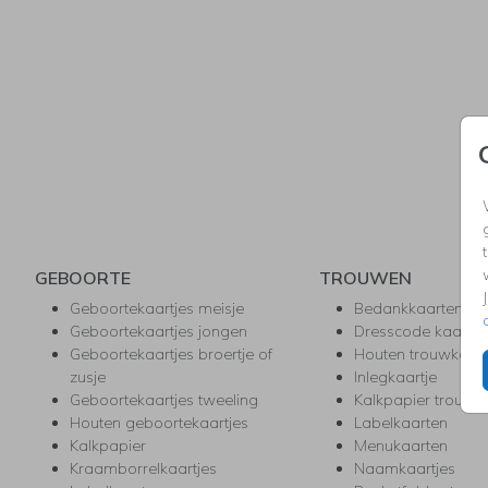
GEBOORTE
TROUWEN
Geboortekaartjes meisje
Bedankkaarten
Geboortekaartjes jongen
Dresscode kaartje
Geboortekaartjes broertje of
Houten trouwkaar
zusje
Inlegkaartje
Geboortekaartjes tweeling
Kalkpapier trouwk
Houten geboortekaartjes
Labelkaarten
Kalkpapier
Menukaarten
Kraamborrelkaartjes
Naamkaartjes