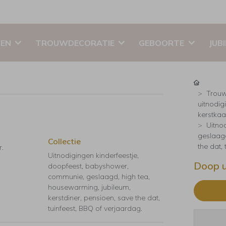
EN
TROUWDECORATIE
GEBOORTE
JUB
Trouw
uitnodig
kerstkaar
Uitno
geslaagd
Collectie
the dat,
r.
Uitnodigingen kinderfeestje,
Doop u
doopfeest, babyshower,
communie, geslaagd, high tea,
housewarming, jubileum,
kerstdiner, pensioen, save the dat,
tuinfeest, BBQ of verjaardag.