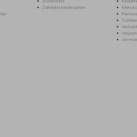
Sluitstickers
Kinderf
Zakelijke kerstkaarten
Menuka
rten
Pensio
Tuinfee
Verhuis
Verjaa
Vormse
s