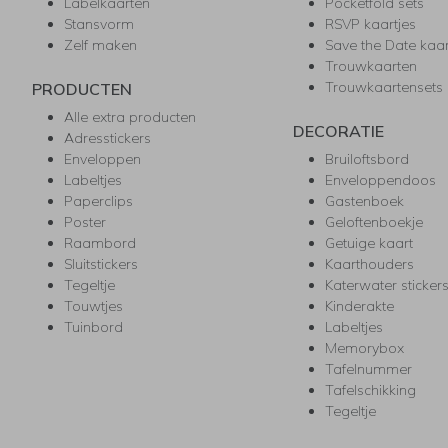
Labelkaarten
Pocketfold sets
Stansvorm
RSVP kaartjes
Zelf maken
Save the Date kaa
Trouwkaarten
Trouwkaartensets
PRODUCTEN
Alle extra producten
DECORATIE
Adresstickers
Enveloppen
Bruiloftsbord
Labeltjes
Enveloppendoos
Paperclips
Gastenboek
Poster
Geloftenboekje
Raambord
Getuige kaart
Sluitstickers
Kaarthouders
Tegeltje
Katerwater sticker
Touwtjes
Kinderakte
Tuinbord
Labeltjes
Memorybox
Tafelnummer
Tafelschikking
Tegeltje