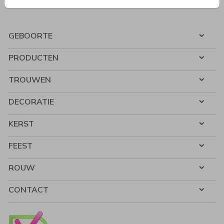
GEBOORTE
PRODUCTEN
TROUWEN
DECORATIE
KERST
FEEST
ROUW
CONTACT