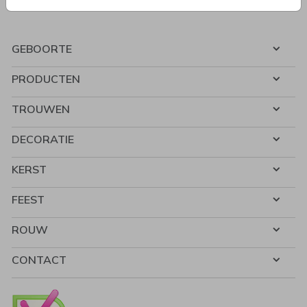
GEBOORTE
PRODUCTEN
TROUWEN
DECORATIE
KERST
FEEST
ROUW
CONTACT