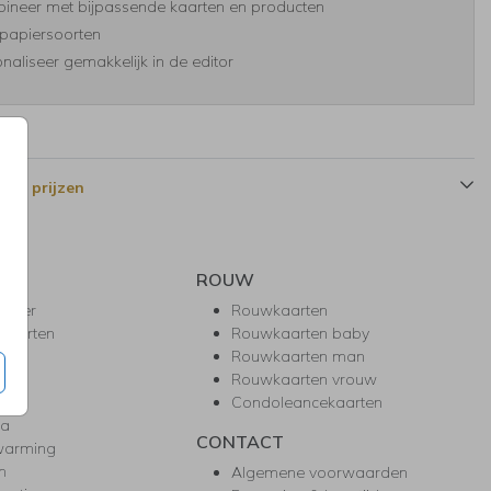
ineer met bijpassende kaarten en producten
papiersoorten
naliseer gemakkelijk in de editor
 en prijzen
ROUW
hower
Rouwkaarten
kaarten
Rouwkaarten baby
nie
Rouwkaarten man
l
Rouwkaarten vrouw
gd
Condoleancekaarten
ea
CONTACT
warming
m
Algemene voorwaarden