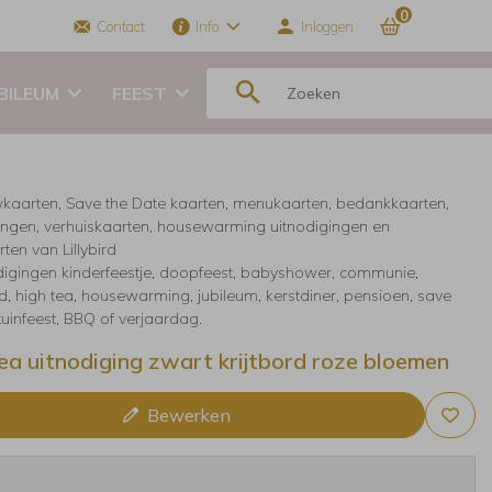
0
Contact
Info
Inloggen
BILEUM
FEEST
kaarten, Save the Date kaarten, menukaarten, bedankkaarten,
ingen, verhuiskaarten, housewarming uitnodigingen en
ten van Lillybird
digingen kinderfeestje, doopfeest, babyshower, communie,
, high tea, housewarming, jubileum, kerstdiner, pensioen, save
 tuinfeest, BBQ of verjaardag.
ea uitnodiging zwart krijtbord roze bloemen
Bewerken