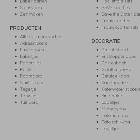
Labelkaarten
Pocketfold sets
Stansvorm
RSVP kaartjes
Zelf maken
Save the Date kaa
Trouwkaarten
Trouwkaartensets
PRODUCTEN
Alle extra producten
DECORATIE
Adresstickers
Enveloppen
Bruiloftsbord
Labeltjes
Enveloppendoos
Paperclips
Gastenboek
Poster
Geloftenboekje
Raambord
Getuige kaart
Sluitstickers
Kaarthouders
Tegeltje
Katerwater sticker
Touwtjes
Kinderakte
Tuinbord
Labeltjes
Memorybox
Tafelnummer
Tafelschikking
Tegeltje