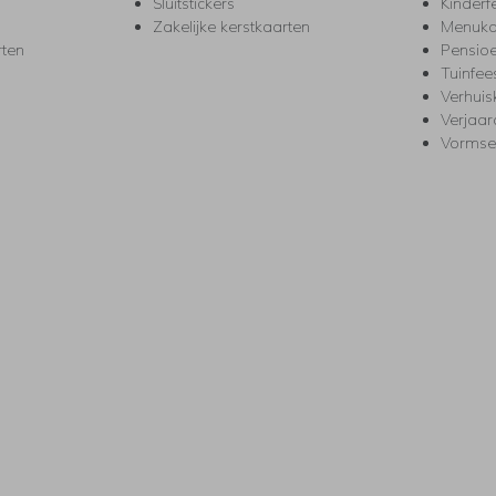
Sluitstickers
Kinderf
Zakelijke kerstkaarten
Menuka
rten
Pensio
Tuinfee
Verhuis
Verjaa
Vormse
s