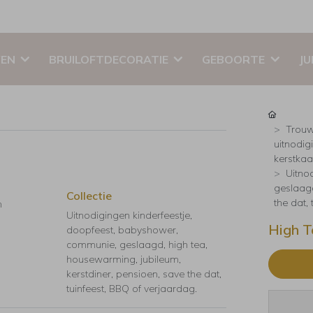
EN
BRUILOFTDECORATIE
GEBOORTE
JU
Trouw
uitnodig
kerstkaar
Uitno
geslaagd
Collectie
the dat,
n
Uitnodigingen kinderfeestje,
High T
doopfeest, babyshower,
communie, geslaagd, high tea,
housewarming, jubileum,
kerstdiner, pensioen, save the dat,
tuinfeest, BBQ of verjaardag.