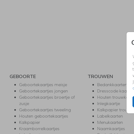
GEBOORTE
TROUWEN
Geboortekaartjes meisje
Bedankkaarten
Geboortekaartjes jongen
Dresscode kaartje
Geboortekaartjes broertje of
Houten trouwkaar
zusje
Inlegkaartje
Geboortekaartjes tweeling
Kalkpapier trouwk
Houten geboortekaartjes
Labelkaarten
Kalkpapier
Menukaarten
Kraamborrelkaartjes
Naamkaartjes