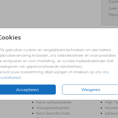
Comb
Luxe 
Perso
Cookies
Formaten
Wij gebruiken cookies en vergelijkbare technieken om een betere
gebruikerservaring te bieden, ons websiteverkeer en onze prestaties
te analyseren en voor marketing- en sociale mediadoeleinden (het
weergeven van gepersonaliseerde advertenties).
KERST
FEEST
Je kunt jouw toestemming altijd wijzigen of intrekken op ons
ons
Kerstkaarten
Babys
cookiebeleid
.
s
Kerstborrel uitnodigingen
Bedank
ten
Kerstdiner uitnodigingen
Commu
Accepteren
Weigeren
Kerstmenukaarten
Doopse
aarten
Kerst trouwkaarten
Geslaa
Kerst-verhuiskaarten
High T
Nieuwjaarskaarten
House
Kerst Save the Date
Jubileu