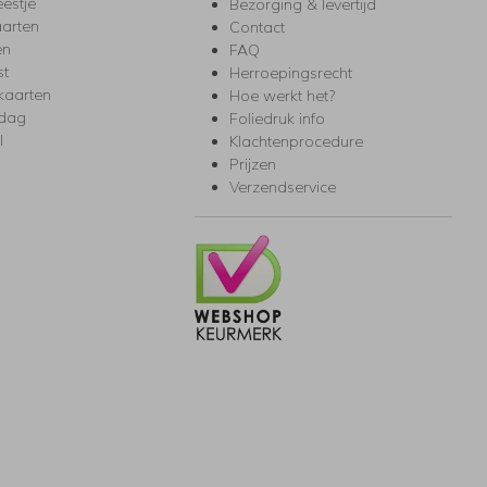
eestje
Bezorging & levertijd
arten
Contact
en
FAQ
st
Herroepingsrecht
kaarten
Hoe werkt het?
rdag
Foliedruk info
l
Klachtenprocedure
Prijzen
Verzendservice