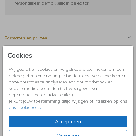
Personaliseer gemakkelijk in de editor
Formaten en prijzen
Cookies
Productinformatie
Wij gebruiken cookies en vergelijkbare technieken om een
betere gebruikerservaring te bieden, ons websiteverkeer en
Omschrijving
onze prestaties te analyseren en voor marketing- en
Uitnodiging huwelijk jubileum kaart donkerblauw met 50
sociale mediadoeleinden (het weergeven van
jaar getrouwd, bloemen en goudfolie. Pas het jaartal naar
gepersonaliseerde advertenties).
wens aan!
Je kunt jouw toestemming altijd wijzigen of intrekken op ons
ons cookiebeleid
.
Collectie
Accepteren
Uitnodigingen kinderfeestje, doopfeest, babyshower,
communie, geslaagd, high tea, housewarming, jubileum,
kerstdiner, pensioen, save the dat, tuinfeest, BBQ of verjaardag.
Weigeren